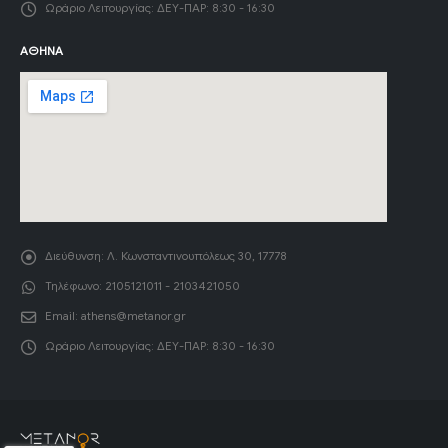
Ωράριο Λειτουργίας:
ΔΕΥ-ΠΑΡ: 8:30 - 16:30
ΑΘΉΝΑ
Διεύθυνση:
Λ. Κωνσταντινουπόλεως 30, 17778
Τηλέφωνο:
2105121011 - 2103421050
Email:
athens@metanor.gr
Ωράριο Λειτουργίας:
ΔΕΥ-ΠΑΡ: 8:30 - 16:30