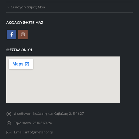
Ο Λογαριασμός Μου
ΑΚΟΛΟΥΘΉΣΤΕ ΜΑΣ
ΘΕΣΣΑΛΟΝΊΚΗ
Διεύθυνση:
Κωλέττη και Καβάλας 2, 54627
Τηλέφωνο:
2310517496
Email:
info@metanor.gr