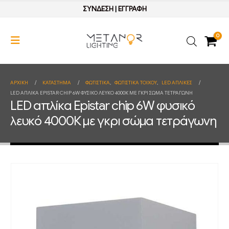
ΣΥΝΔΕΣΗ
|
ΕΓΓΡΑΦΗ
0
ΑΡΧΙΚΉ
ΚΑΤΆΣΤΗΜΑ
ΦΩΤΙΣΤΙΚΑ
,
ΦΩΤΙΣΤΙΚΑ ΤΟΙΧΟΥ
,
LED ΑΠΛΙΚΕΣ
LED ΑΠΛΊΚΑ EPISTAR CHIP 6W ΦΥΣΙΚΌ ΛΕΥΚΌ 4000Κ ΜΕ ΓΚΡΙ ΣΏΜΑ ΤΕΤΡΆΓΩΝΗ
LED απλίκα Epistar chip 6W φυσικό
λευκό 4000Κ με γκρι σώμα τετράγωνη