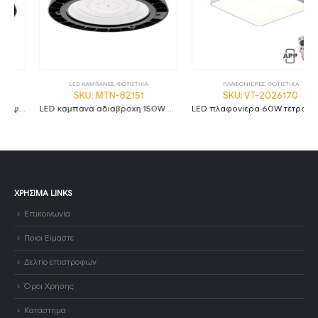
LED ΚΑΜΠΑΝΕΣ
,
ΦΩΤΙΣΤΙΚΑ
ΠΛΑΦΟΝΙΕΡΕΣ
,
ΦΩΤΙΣΤΙΚΑ
SKU: MTN-82151
SKU: VT-2026170
LED καμπάνα αδιάβροχη 150W ψυχρό λευκό 6000K 120° MTN-82151
LED πλαφονιέρα 60W τετράγωνη με λευκό σώμα CCT με χειριστήριο + mobile app VT-2026170
ΧΡΉΣΙΜΑ LINKS
Επικοινωνία
Ποιοι Είμαστε
Δελτίο επιστροφών
Όροι Χρήσης
Κατάστημα