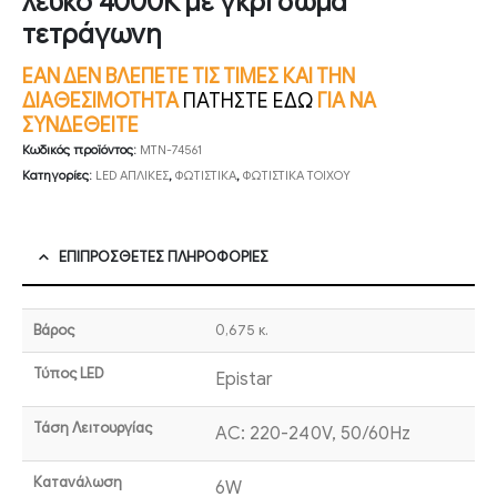
λευκό 4000Κ με γκρι σώμα
τετράγωνη
ΕΑΝ ΔΕΝ ΒΛΕΠΕΤΕ ΤΙΣ ΤΙΜΕΣ ΚΑΙ ΤΗΝ
ΔΙΑΘΕΣΙΜΟΤΗΤΑ
ΠΑΤΗΣΤΕ ΕΔΩ
ΓΙΑ ΝΑ
ΣΥΝΔΕΘΕΙΤΕ
Κωδικός προϊόντος:
MTN-74561
Κατηγορίες:
LED ΑΠΛΙΚΕΣ
,
ΦΩΤΙΣΤΙΚΑ
,
ΦΩΤΙΣΤΙΚΑ ΤΟΙΧΟΥ
ΕΠΙΠΡΌΣΘΕΤΕΣ ΠΛΗΡΟΦΟΡΊΕΣ
Βάρος
0,675 κ.
Τύπος LED
Epistar
Τάση Λειτουργίας
AC: 220-240V, 50/60Hz
Κατανάλωση
6W