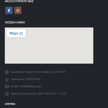
ΑΚΟΛΟΥΘΉΣΤΕ ΜΑΣ
ΘΕΣΣΑΛΟΝΊΚΗ
Διεύθυνση:
Κωλέττη και Καβάλας 2, 54627
Τηλέφωνο:
2310517496
Email:
info@metanor.gr
Ωράριο Λειτουργίας:
ΔΕΥ-ΠΑΡ: 8:30 - 16:30
ΑΘΉΝΑ