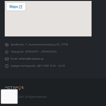
Διεύθυνση:
Λ. Κωνσταντινουπόλεως 30, 17778
Τηλέφωνο:
2105121011 - 2103421050
Email:
athens@metanor.gr
Ωράριο Λειτουργίας:
ΔΕΥ-ΠΑΡ: 8:30 - 16:30
© Copyright 2025. All Rights Reserved.