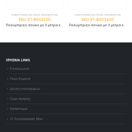
ΗΛΕΚΤΡΟΛΟΓΙΚΟ ΥΛΙΚΟ
,
ΠΟΛΥΜΠΡΙΖΑ
ΗΛΕΚΤΡΟΛΟΓΙΚΟ ΥΛΙΚΟ
,
ΠΟΛΥΜΠΡΙΖΑ
SKU: VT-8002320
SKU: VT-8002450
Πολύμπριζο σούκο με 3 μέτρα καλώδιο, διατομή καλωδίου 3G1.5 και 3 εξόδους λευκό σώμα
Πολύμπριζο σούκο με 3 μέτρα καλώδιο και διακόπτη, διατομή καλωδίου 3G1.5 και 5 εξόδους λευκό σώμα
ΧΡΉΣΙΜΑ LINKS
Επικοινωνία
Ποιοι Είμαστε
Δελτίο επιστροφών
Όροι Χρήσης
Κατάστημα
Ο Λογαριασμός Μου