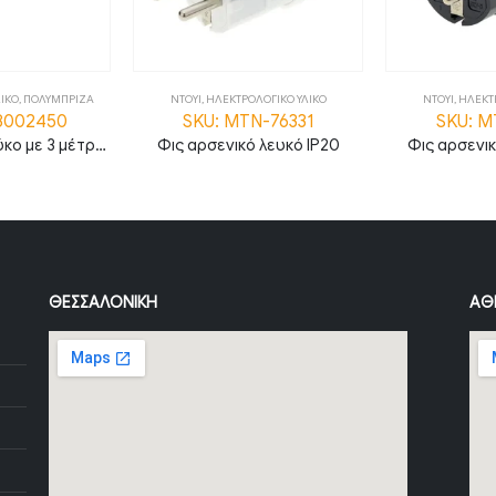
ΙΚΟ
,
ΠΟΛΥΜΠΡΙΖΑ
ΝΤΟΥΙ
,
ΗΛΕΚΤΡΟΛΟΓΙΚΟ ΥΛΙΚΟ
ΝΤΟΥΙ
,
ΗΛΕΚΤΡ
-8002450
SKU: MTN-76331
SKU: M
Πολύμπριζο σούκο με 3 μέτρα καλώδιο και διακόπτη, διατομή καλωδίου 3G1.5 και 5 εξόδους λευκό σώμα
Φις αρσενικό λευκό IP20
Φις αρσενι
ΘΕΣΣΑΛΟΝΊΚΗ
ΑΘ