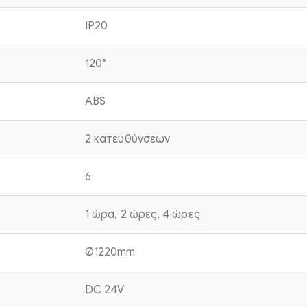
IP20
120°
ABS
2 κατευθύνσεων
6
1 ώρα, 2 ώρες, 4 ώρες
Ø1220mm
DC 24V