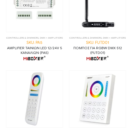
CONTROLLERS & DIMMERS
,
DMX + AMPLIFIERS
CONTROLLERS & DIMMERS
,
DMX + AMPLIFIERS
SKU: PA5
SKU: FUTD01
AMPLIFIER ΤΑΙΝΙΩΝ LED 12/24V 5
ΠΟΜΠΟΣ ΓΙΑ RGBW DMX 512
ΚΑΝΑΛΙΩΝ (PA5)
(FUTD01)