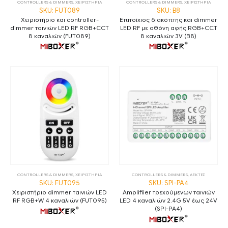
CONTROLLERS & DIMMERS
,
ΧΕΙΡΙΣΤΗΡΙΑ
CONTROLLERS & DIMMERS
,
ΧΕΙΡΙΣΤΗΡΙΑ
SKU: FUT089
SKU: B8
Χειριστήριο και controller-
Επιτοίχιος διακόπτης και dimmer
dimmer ταινιών LED RF RGB+CCT
LED RF με οθόνη αφής RGB+CCT
8 καναλιών (FUT089)
8 καναλιών 3V (B8)
CONTROLLERS & DIMMERS
,
ΧΕΙΡΙΣΤΗΡΙΑ
CONTROLLERS & DIMMERS
,
ΔΕΚΤΕΣ
SKU: FUT095
SKU: SPI-PA4
Χειριστήριο dimmer ταινιών LED
Amplifiier τρεχούμενων ταινιών
RF RGB+W 4 καναλιών (FUT095)
LED 4 καναλιών 2.4G 5V έως 24V
(SPI-PA4)