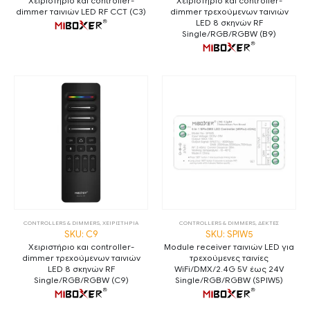
Χειριστήριο και controller-
Χειριστήριο και controller-
dimmer ταινιών LED RF CCT (C3)
dimmer τρεχούμενων ταινιών
LED 8 σκηνών RF
Single/RGB/RGBW (B9)
CONTROLLERS & DIMMERS
,
ΧΕΙΡΙΣΤΗΡΙΑ
CONTROLLERS & DIMMERS
,
ΔΕΚΤΕΣ
SKU: C9
SKU: SPIW5
Χειριστήριο και controller-
Module receiver ταινιών LED για
dimmer τρεχούμενων ταινιών
τρεχούμενες ταινίες
LED 8 σκηνών RF
WiFi/DMX/2.4G 5V έως 24V
Single/RGB/RGBW (C9)
Single/RGB/RGBW (SPIW5)