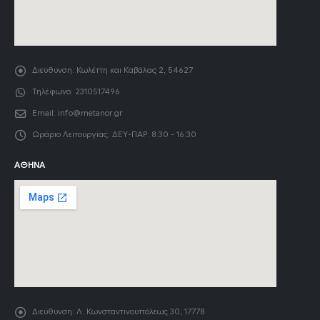
Διεύθυνση:
Κωλέττη και Καβάλας 2, 54627
Τηλέφωνο:
2310517496
Email:
info@metanor.gr
Ωράριο Λειτουργίας:
ΔΕΥ-ΠΑΡ: 8:30 - 16:30
ΑΘΉΝΑ
Διεύθυνση:
Λ. Κωνσταντινουπόλεως 30, 17778