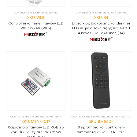
CONTROLLERS & DIMMERS
,
ΔΕΚΤΕΣ
CONTROLLERS & DIMMERS
,
ΧΕΙΡΙΣΤΗΡΙΑ
SKU: WL5
SKU: B4
Controller-dimmer ταινιών LED
Επιτοίχιος διακόπτης και dimmer
WIFI 12/24V (WL5)
LED RF με οθόνη αφής RGB+CCT
4 καναλιών 3V λευκός (B4)
CONTROLLERS & DIMMERS
,
ΧΕΙΡΙΣΤΗΡΙΑ
CONTROLLERS & DIMMERS
,
ΔΙΑΧΕΙΡΙΣΗ ΦΩΤΙΣΜΟΥ
,
Χ
SKU: MTN-2017
SKU: ID-5602
Χειριστήριο ταινιών LED RGB 28
Χειριστήριο και controller-
κουμπιών μέγιστη ισχύ 216W
dimmer ταινιών LED RF CCT
MTN-2017