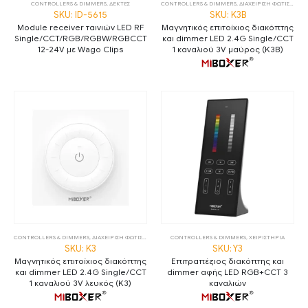
CONTROLLERS & DIMMERS
,
ΔΕΚΤΕΣ
CONTROLLERS & DIMMERS
,
ΔΙΑΧΕΙΡΙΣΗ ΦΩΤΙΣΜΟΥ
,
Χ
SKU: ID-5615
SKU: K3B
Module receiver ταινιών LED RF
Μαγνητικός επιτοίχιος διακόπτης
Single/CCT/RGB/RGBW/RGBCCT
και dimmer LED 2.4G Single/CCT
12-24V με Wago Clips
1 καναλιού 3V μαύρος (K3B)
CONTROLLERS & DIMMERS
,
ΔΙΑΧΕΙΡΙΣΗ ΦΩΤΙΣΜΟΥ
,
ΧΕΙΡΙΣΤΗΡΙΑ
CONTROLLERS & DIMMERS
,
ΧΕΙΡΙΣΤΗΡΙΑ
SKU: K3
SKU: Y3
Μαγνητικός επιτοίχιος διακόπτης
Επιτραπέζιος διακόπτης και
και dimmer LED 2.4G Single/CCT
dimmer αφής LED RGB+CCT 3
1 καναλιού 3V λευκός (K3)
καναλιών