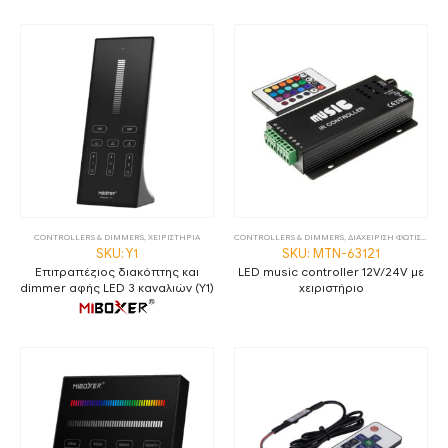
CONTROLLERS & DIMMERS
,
ΧΕΙΡΙΣΤΗΡΙΑ
CONTROLLERS & DIMMERS
,
ΔΙΑΧΕΙΡΙΣΗ ΦΩΤΙΣΜΟΥ
SKU: Y1
SKU: MTN-63121
Επιτραπέζιος διακόπτης και
LED music controller 12V/24V με
dimmer αφής LED 3 καναλιών (Y1)
χειριστήριο