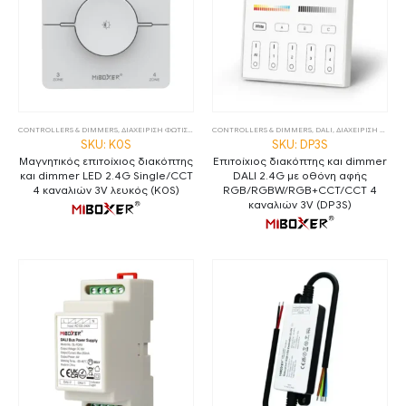
CONTROLLERS & DIMMERS
,
ΔΙΑΧΕΙΡΙΣΗ ΦΩΤΙΣΜΟΥ
,
ΧΕΙΡΙΣΤΗΡΙΑ
CONTROLLERS & DIMMERS
,
DALI
,
ΔΙΑΧΕΙΡΙΣΗ ΦΩΤΙΣΜΟΥ
SKU: K0S
SKU: DP3S
Μαγνητικός επιτοίχιος διακόπτης
Επιτοίχιος διακόπτης και dimmer
και dimmer LED 2.4G Single/CCT
DALI 2.4G με οθόνη αφής
4 καναλιών 3V λευκός (K0S)
RGB/RGBW/RGB+CCT/CCT 4
καναλιών 3V (DP3S)