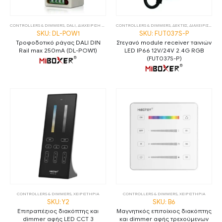
CONTROLLERS & DIMMERS
,
DALI
,
ΔΙΑΧΕΙΡΙΣΗ ΦΩΤΙΣΜΟΥ
CONTROLLERS & DIMMERS
,
ΤΡΟΦΟΔΟΤΙΚΑ
,
ΤΡΟΦΟΔΟΤΙΚΑ DALI
,
ΔΕΚΤΕΣ
,
ΔΙΑΧΕΙΡΙΣΗ ΦΩΤΙΣΜΟΥ
,
ΤΡΟΦΟΔΟΤΙ
SKU: DL-POW1
SKU: FUT037S-P
Τροφοδοτικό ράγας DALI DIN
Στεγανό module receiver ταινιών
Rail max 250mA (DL-POW1)
LED IP66 12V/24V 2.4G RGB
(FUT037S-P)
CONTROLLERS & DIMMERS
,
ΧΕΙΡΙΣΤΗΡΙΑ
CONTROLLERS & DIMMERS
,
ΧΕΙΡΙΣΤΗΡΙΑ
SKU: Y2
SKU: B6
Επιτραπέζιος διακόπτης και
Μαγνητικός επιτοίχιος διακόπτης
dimmer αφής LED CCT 3
και dimmer αφής τρεχούμενων