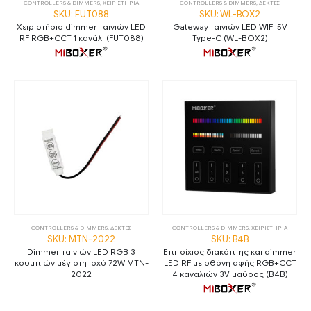
CONTROLLERS & DIMMERS
,
ΧΕΙΡΙΣΤΗΡΙΑ
CONTROLLERS & DIMMERS
,
ΔΕΚΤΕΣ
SKU: FUT088
SKU: WL-BOX2
Χειριστήριο dimmer ταινιών LED
Gateway ταινιών LED WIFI 5V
RF RGB+CCT 1 κανάλι (FUT088)
Type-C (WL-BOX2)
CONTROLLERS & DIMMERS
,
ΔΕΚΤΕΣ
CONTROLLERS & DIMMERS
,
ΧΕΙΡΙΣΤΗΡΙΑ
SKU: MTN-2022
SKU: B4B
Dimmer ταινιών LED RGB 3
Επιτοίχιος διακόπτης και dimmer
κουμπιών μέγιστη ισχύ 72W MTN-
LED RF με οθόνη αφής RGB+CCT
2022
4 καναλιών 3V μαύρος (B4B)