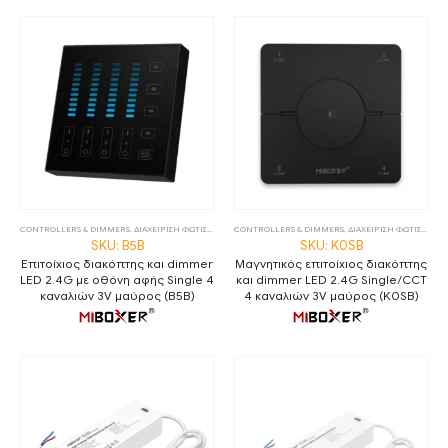
CONTROLLERS & DIMMERS
,
ΔΙΑΧΕΙΡΙΣΗ ΦΩΤΙΣΜΟΥ
,
ΧΕΙΡΙΣΤΗΡΙΑ
CONTROLLERS & DIMMERS
,
ΔΙΑΧΕΙΡΙΣΗ ΦΩΤΙΣΜΟΥ
,
Χ
SKU: B5B
SKU: K0SB
Επιτοίχιος διακόπτης και dimmer
Μαγνητικός επιτοίχιος διακόπτης
LED 2.4G με οθόνη αφής Single 4
και dimmer LED 2.4G Single/CCT
καναλιών 3V μαύρος (B5B)
4 καναλιών 3V μαύρος (K0SB)