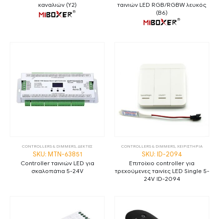
καναλιών (Y2)
ταινιών LED RGB/RGBW λευκός
(B6)
CONTROLLERS & DIMMERS
,
ΔΕΚΤΕΣ
CONTROLLERS & DIMMERS
,
ΧΕΙΡΙΣΤΗΡΙΑ
SKU: MTN-63851
SKU: ID-2094
Controller ταινιών LED για
Επιτοίχιο controller για
σκαλοπάτια 5-24V
τρεχούμενες ταινίες LED Single 5-
24V ID-2094