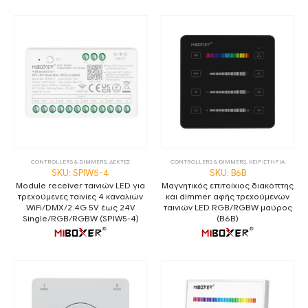
CONTROLLERS & DIMMERS
,
ΔΕΚΤΕΣ
CONTROLLERS & DIMMERS
,
ΧΕΙΡΙΣΤΗΡΙΑ
SKU: SPIW5-4
SKU: B6B
Module receiver ταινιών LED για
Μαγνητικός επιτοίχιος διακόπτης
τρεχούμενες ταινίες 4 καναλιών
και dimmer αφής τρεχούμενων
WiFi/DMX/2.4G 5V έως 24V
ταινιών LED RGB/RGBW μαύρος
Single/RGB/RGBW (SPIW5-4)
(B6B)