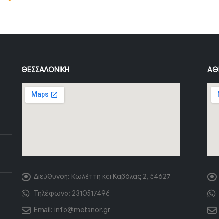
ΘΕΣΣΑΛΟΝΊΚΗ
ΑΘ
Διεύθυνση:
Κωλέττη και Καβάλας 2, 54627
Τηλέφωνο:
2310517496
Email:
info@metanor.gr