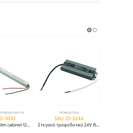
ΤΡΟΦΟΔΟΤΙΚΑ 12V
ΤΡΟΦΟΔΟΤΙΚΑ
ΤΡΟΦΟΔΟΤΙΚ
ID-3053
SKU: ID-3244
SKU:
Τροφοδοτικό slim cabinet 12V 48W 4A IP20
Στεγανό τροφοδοτικό 24V 150W 6.25A IP67