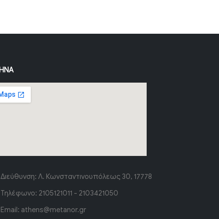
ΉΝΑ
Διεύθυνση:
Λ. Κωνσταντινουπόλεως 30, 17778
Τηλέφωνο:
2105121011 - 2103421050
Email:
athens@metanor.gr