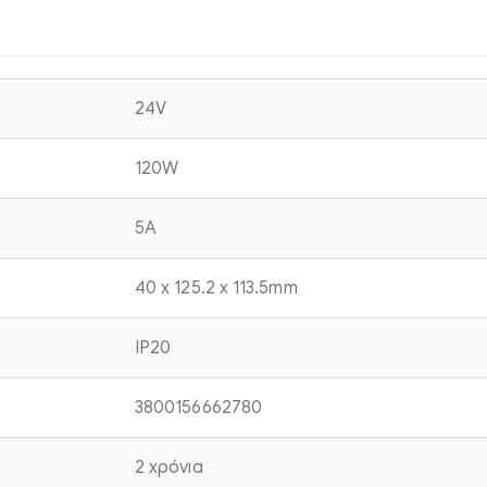
24V
120W
5A
40 x 125.2 x 113.5mm
IP20
3800156662780
2 χρόνια