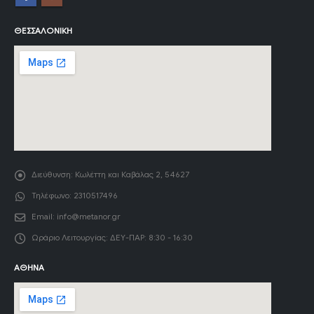
ΘΕΣΣΑΛΟΝΊΚΗ
Διεύθυνση:
Κωλέττη και Καβάλας 2, 54627
Τηλέφωνο:
2310517496
Email:
info@metanor.gr
Ωράριο Λειτουργίας:
ΔΕΥ-ΠΑΡ: 8:30 - 16:30
ΑΘΉΝΑ