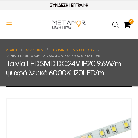
ΣΥΝΔΕΣΗ
|
ΕΓΓΡΑΦΗ
0
ΑΡΧΙΚΉ
ΚΑΤΆΣΤΗΜΑ
LED ΤΑΙΝΙΕΣ
,
ΤΑΙΝΙΕΣ LED 24V
ΤΑΙΝΊΑ LED SMD DC:24V IP20 9.6W/M ΨΥΧΡΌ ΛΕΥΚΌ 6000K 120LED/M
Ταινία LED SMD DC:24V IP20 9.6W/m
ψυχρό λευκό 6000K 120LED/m