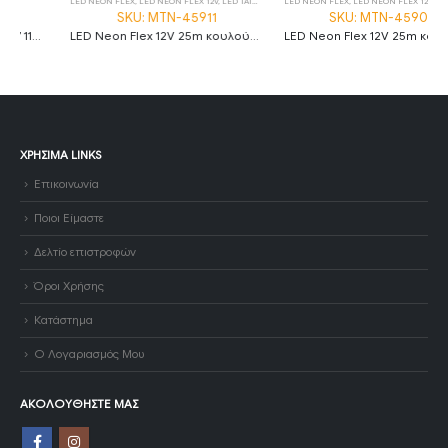
LED NEON FLEX
,
LED NEON FLEX 12V
,
LED ΤΑΙΝΙΕΣ
LED NEON FLEX
,
LED NEON FLEX 12V
,
LED ΤΑΙΝΙΕΣ
SKU: MTN-45911
SKU: MTN-45901
LED Neon Flex 12V 25m κουλούρα 6W/m φυσικό λευκό
LED Neon Flex 12V 25m κουλούρα 6W/m ψυχρό λευκό
ΧΡΉΣΙΜΑ LINKS
Επικοινωνία
Ποιοι Είμαστε
Δελτίο επιστροφών
Όροι Χρήσης
Κατάστημα
Ο Λογαριασμός Μου
ΑΚΟΛΟΥΘΉΣΤΕ ΜΑΣ