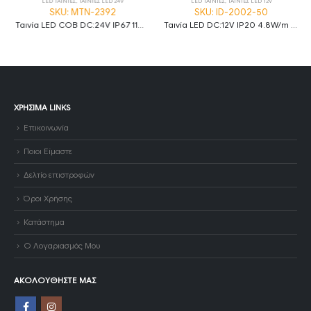
LED ΤΑΙΝΙΕΣ
,
ΤΑΙΝΙΕΣ LED 24V
LED ΤΑΙΝΙΕΣ
,
ΤΑΙΝΙΕΣ LED 12V
SKU: MTN-2392
SKU: ID-2002-50
Ταινία LED COB DC:24V IP67 11W/m Φυσικό λευκό 4000K 480LED/m ρολό 20m
Ταινία LED DC:12V IP20 4.8W/m Θερμό λευκό 3000K 60LED/m 50m
ΧΡΉΣΙΜΑ LINKS
Επικοινωνία
Ποιοι Είμαστε
Δελτίο επιστροφών
Όροι Χρήσης
Κατάστημα
Ο Λογαριασμός Μου
ΑΚΟΛΟΥΘΉΣΤΕ ΜΑΣ