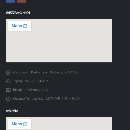
ΘΕΣΣΑΛΟΝΊΚΗ
Διεύθυνση:
Κωλέττη και Καβάλας 2, 54627
Τηλέφωνο:
2310517496
Email:
info@metanor.gr
Ωράριο Λειτουργίας:
ΔΕΥ-ΠΑΡ: 8:30 - 16:30
ΑΘΉΝΑ