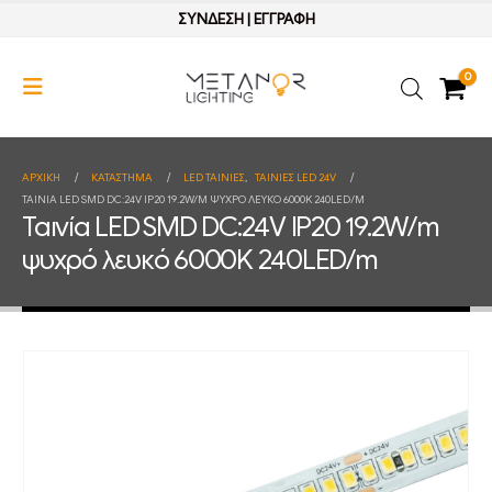
ΣΥΝΔΕΣΗ
|
ΕΓΓΡΑΦΗ
0
ΑΡΧΙΚΉ
ΚΑΤΆΣΤΗΜΑ
LED ΤΑΙΝΙΕΣ
,
ΤΑΙΝΙΕΣ LED 24V
ΤΑΙΝΊΑ LED SMD DC:24V IP20 19.2W/M ΨΥΧΡΌ ΛΕΥΚΌ 6000K 240LED/M
Ταινία LED SMD DC:24V IP20 19.2W/m
ψυχρό λευκό 6000K 240LED/m