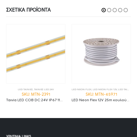
ΣΧΕΤΙΚΆ ΠΡΟΪΌΝΤΑ
LED ΤΑΙΝΙΕΣ
,
ΤΑΙΝΙΕΣ LED 24V
LED NEON FLEX
,
LED NEON FLEX 12V
,
LED ΤΑΙΝΙΕΣ
SKU: MTN-2391
SKU: MTN-45971
Ταινία LED COB DC:24V IP67 11W/m Ψυχρό λευκό 6000K 480LED/m ρολό 20m
LED Neon Flex 12V 25m κουλούρα 6W/m κίτρινο
ΧΡΉΣΙΜΑ LINKS