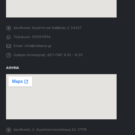
Διεύθυνση:
Κωλέττη και Καβάλας 2, 54627
Τηλέφωνο:
2310517496
Email:
info@metanor.gr
Ωράριο Λειτουργίας:
ΔΕΥ-ΠΑΡ: 8:30 - 16:30
ΑΘΉΝΑ
Διεύθυνση:
Λ. Κωνσταντινουπόλεως 30, 17778