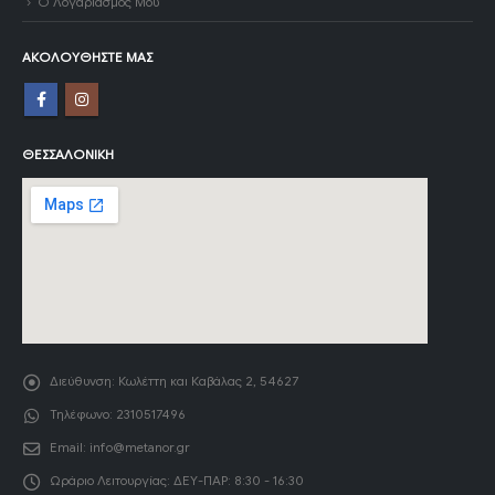
Ο Λογαριασμός Μου
ΑΚΟΛΟΥΘΉΣΤΕ ΜΑΣ
ΘΕΣΣΑΛΟΝΊΚΗ
Διεύθυνση:
Κωλέττη και Καβάλας 2, 54627
Τηλέφωνο:
2310517496
Email:
info@metanor.gr
Ωράριο Λειτουργίας:
ΔΕΥ-ΠΑΡ: 8:30 - 16:30