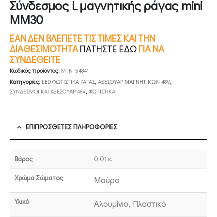
Σύνδεσμος L μαγνητικής ράγας mini
MM30
ΕΑΝ ΔΕΝ ΒΛΕΠΕΤΕ ΤΙΣ ΤΙΜΕΣ ΚΑΙ ΤΗΝ
ΔΙΑΘΕΣΙΜΟΤΗΤΑ
ΠΑΤΗΣΤΕ ΕΔΩ
ΓΙΑ ΝΑ
ΣΥΝΔΕΘΕΙΤΕ
Κωδικός προϊόντος:
MTN-54841
Κατηγορίες:
LED ΦΩΤΙΣΤΙΚΑ ΡΑΓΑΣ
,
ΑΞΕΣΟΥΑΡ ΜΑΓΝΗΤΙΚΩΝ 48V
,
ΣΥΝΔΕΣΜΟΙ ΚΑΙ ΑΞΕΣΟΥΑΡ 48V
,
ΦΩΤΙΣΤΙΚΑ
ΕΠΙΠΡΌΣΘΕΤΕΣ ΠΛΗΡΟΦΟΡΊΕΣ
Βάρος
0,01 κ.
Χρώμα Σώματος
Μαύρο
Υλικό
Αλουμίνιο, Πλαστικό