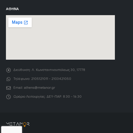
ΑΘΉΝΑ
Διεύθυνση:
Λ. Κωνσταντινουπόλεως 30, 17778
Τηλέφωνο:
2105121011 - 2103421050
Email:
athens@metanor.gr
Ωράριο Λειτουργίας:
ΔΕΥ-ΠΑΡ: 8:30 - 16:30