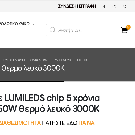
ΣΥΝΔΕΣΗ
|
ΕΓΓΡΑΦΗ
ΡΟΛΟΓΙΚΟ ΥΛΙΚΟ
Products
0
search
Α ΕΓΓΎΗΣΗ ΜΑΎΡΟ ΣΏΜΑ 50W ΘΕΡΜΌ ΛΕΥΚΌ 3000K
W θερμό λευκό 3000K
 LUMILEDS chip 5 χρόνια
50W θερμό λευκό 3000K
Ν ΔΙΑΘΕΣΙΜΟΤΗΤΑ
ΠΑΤΗΣΤΕ ΕΔΩ
ΓΙΑ ΝΑ