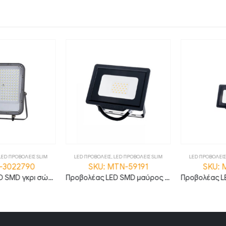
D ΠΡΟΒΟΛΕΙΣ SLIM
LED ΠΡΟΒΟΛΕΙΣ
,
LED ΠΡΟΒΟΛΕΙΣ SLIM
LED ΠΡΟΒΟΛΕΙΣ
,
L
-3022790
SKU: MTN-59191
SKU: M
Προβολέας LED SMD γκρι σώμα 100W ψυχρό λευκό 6000K high lumen 120lm/W
Προβολέας LED SMD μαύρος σειρά City 20W Φυσικό λευκό MTN-59191