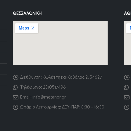
ΘΕΣΣΑΛΟΝΊΚΗ
ΑΘ
Διεύθυνση:
Κωλέττη και Καβάλας 2, 54627
Τηλέφωνο:
2310517496
Email:
info@metanor.gr
Ωράριο Λειτουργίας:
ΔΕΥ-ΠΑΡ: 8:30 - 16:30