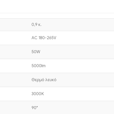
0,9 κ.
AC 180-265V
50W
5000lm
Θερμό λευκό
3000K
90°