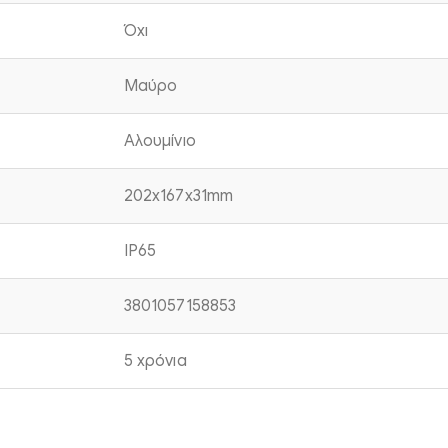
Όχι
Μαύρο
Αλουμίνιο
202x167x31mm
IP65
3801057158853
5 χρόνια