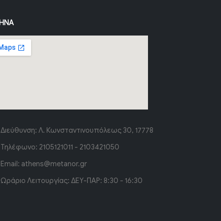
ΉΝΑ
Διεύθυνση:
Λ. Κωνσταντινουπόλεως 30, 17778
Τηλέφωνο:
2105121011 - 2103421050
Email:
athens@metanor.gr
Ωράριο Λειτουργίας:
ΔΕΥ-ΠΑΡ: 8:30 - 16:30