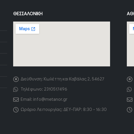
ΘΕΣΣΑΛΟΝΊΚΗ
ΑΘ
Διεύθυνση:
Κωλέττη και Καβάλας 2, 54627
Τηλέφωνο:
2310517496
Email:
info@metanor.gr
Ωράριο Λειτουργίας:
ΔΕΥ-ΠΑΡ: 8:30 - 16:30