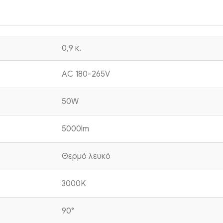
0,9 κ.
AC 180-265V
50W
5000lm
Θερμό λευκό
3000K
90°