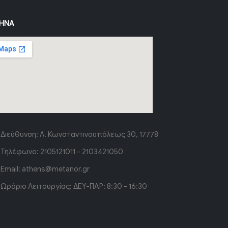
ΉΝΑ
Διεύθυνση:
Λ. Κωνσταντινουπόλεως 30, 17778
Τηλέφωνο:
2105121011 - 2103421050
Email:
athens@metanor.gr
Ωράριο Λειτουργίας:
ΔΕΥ-ΠΑΡ: 8:30 - 16:30