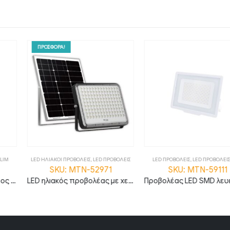
ΕΙΣ
,
LED ΠΡΟΒΟΛΕΙΣ
LED ΠΡΟΒΟΛΕΙΣ
,
LED ΠΡΟΒΟΛΕΙΣ SLIM
LED ΗΛΙΑΚΟΙ ΠΡΟΒ
N-52971
SKU: MTN-59111
SKU: M
LED ηλιακός προβολέας με χειριστήριο 40W 6000K μαύρο σώμα MTN-52971
Προβολέας LED SMD λευκός σειρά City 50W Θερμό λευκό MTN-59111