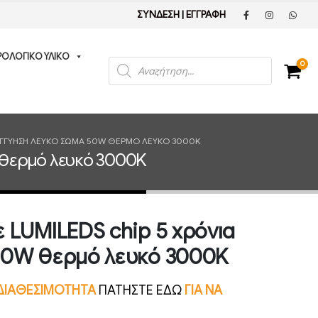
ΣΥΝΔΕΣΗ
|
ΕΓΓΡΑΦΗ
ΡΟΛΟΓΙΚΟ ΥΛΙΚΟ
Products
0
search
 ΕΓΓΎΗΣΗ ΛΕΥΚΌ ΣΏΜΑ 50W ΘΕΡΜΌ ΛΕΥΚΌ 3000K
 θερμό λευκό 3000K
 LUMILEDS chip 5 χρόνια
50W θερμό λευκό 3000K
Ν ΔΙΑΘΕΣΙΜΟΤΗΤΑ
ΠΑΤΗΣΤΕ ΕΔΩ
ΓΙΑ ΝΑ