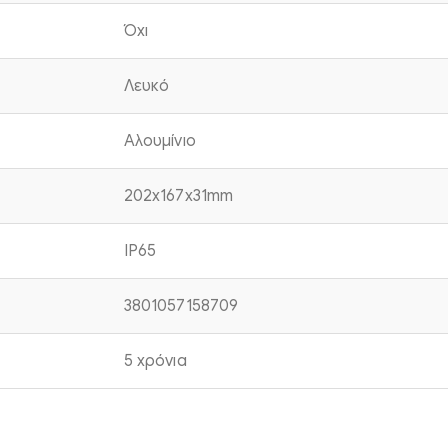
Όχι
Λευκό
Αλουμίνιο
202x167x31mm
IP65
3801057158709
5 χρόνια