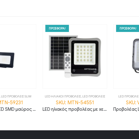
ΠΡΟΣΦΟΡΑ!
ΠΡΟΣΦΟΡΑ!
D ΠΡΟΒΟΛΕΙΣ SLIM
LED ΗΛΙΑΚΟΙ ΠΡΟΒΟΛΕΙΣ
,
LED ΠΡΟΒΟΛΕΙΣ
LED ΠΡΟΒΟΛΕΙΣ
,
L
N-59231
SKU: MTN-54551
SKU: VT
Προβολέας LED SMD μαύρος σειρά City 30W Θερμό λευκό MTN-59231
LED ηλιακός προβολέας με χειριστήριο και γρήγορη φόρτιση 6W 6000K μαύρο σώμα MTN-54551