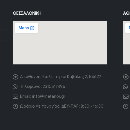
ΘΕΣΣΑΛΟΝΊΚΗ
ΑΘ
Διεύθυνση:
Κωλέττη και Καβάλας 2, 54627
Τηλέφωνο:
2310517496
Email:
info@metanor.gr
Ωράριο Λειτουργίας:
ΔΕΥ-ΠΑΡ: 8:30 - 16:30