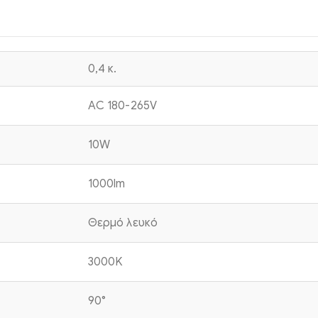
0,4 κ.
AC 180-265V
10W
1000lm
Θερμό λευκό
3000K
90°