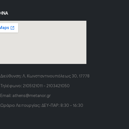
ΉΝΑ
Διεύθυνση:
Λ. Κωνσταντινουπόλεως 30, 17778
Τηλέφωνο:
2105121011 - 2103421050
Email:
athens@metanor.gr
Ωράριο Λειτουργίας:
ΔΕΥ-ΠΑΡ: 8:30 - 16:30