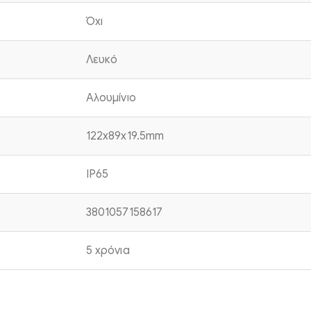
Όχι
Λευκό
Αλουμίνιο
122x89x19.5mm
IP65
3801057158617
5 χρόνια