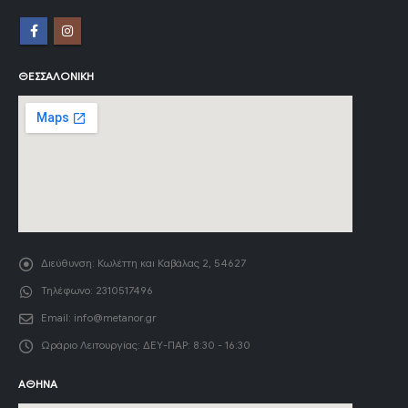
ΘΕΣΣΑΛΟΝΊΚΗ
Διεύθυνση:
Κωλέττη και Καβάλας 2, 54627
Τηλέφωνο:
2310517496
Email:
info@metanor.gr
Ωράριο Λειτουργίας:
ΔΕΥ-ΠΑΡ: 8:30 - 16:30
ΑΘΉΝΑ