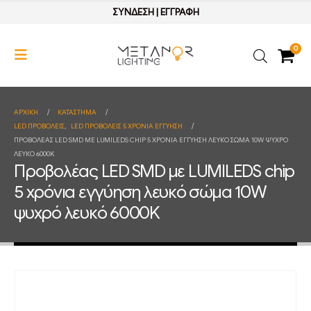
ΣΥΝΔΕΣΗ
|
ΕΓΓΡΑΦΗ
0
ΑΡΧΙΚΉ
ΚΑΤΆΣΤΗΜΑ
LED ΠΡΟΒΟΛΕΙΣ
,
LED ΠΡΟΒΟΛΕΙΣ 5 ΧΡΟΝΙΑ ΕΓΓΥΗΣΗ
ΠΡΟΒΟΛΈΑΣ LED SMD ΜΕ LUMILEDS CHIP 5 ΧΡΌΝΙΑ ΕΓΓΎΗΣΗ ΛΕΥΚΌ ΣΏΜΑ 10W ΨΥΧΡΌ
ΛΕΥΚΌ 6000K
Προβολέας LED SMD με LUMILEDS chip
5 χρόνια εγγύηση λευκό σώμα 10W
ψυχρό λευκό 6000K