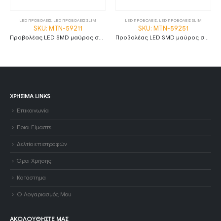
LED ΠΡΟΒΟΛΕΙΣ
,
LED ΠΡΟΒΟΛΕΙΣ SLIM
LED ΠΡΟΒΟΛΕΙΣ
,
LED ΠΡΟΒΟΛΕΙΣ SLIM
SKU: MTN-59211
SKU: MTN-59251
Προβολέας LED SMD μαύρος σειρά City 30W Ψυχρό λευκό MTN-59211
Προβολέας LED SMD μαύρος σειρά City 50W Φυσικό λευκό MTN-59251
ΧΡΉΣΙΜΑ LINKS
Επικοινωνία
Ποιοι Είμαστε
Δελτίο επιστροφών
Όροι Χρήσης
Κατάστημα
Ο Λογαριασμός Μου
ΑΚΟΛΟΥΘΉΣΤΕ ΜΑΣ