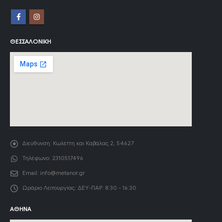
ΘΕΣΣΑΛΟΝΊΚΗ
Διεύθυνση:
Κωλέττη και Καβάλας 2, 54627
Τηλέφωνο:
2310517496
Email:
info@metanor.gr
Ωράριο Λειτουργίας:
ΔΕΥ-ΠΑΡ: 8:30 - 16:30
ΑΘΉΝΑ