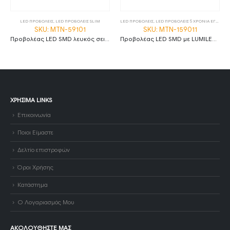
LED ΠΡΟΒΟΛΕΙΣ
,
LED ΠΡΟΒΟΛΕΙΣ SLIM
LED ΠΡΟΒΟΛΕΙΣ
,
LED ΠΡΟΒΟΛΕΙΣ 5 ΧΡΟΝΙΑ ΕΓΓΥΗΣΗ
SKU: MTN-59101
SKU: MTN-159011
Προβολέας LED SMD λευκός σειρά City 50W Φυσικό λευκό MTN-59101
Προβολέας LED SMD με LUMILEDS chip γκρι σώμα 30W ψυχρό λευκό 6000K 1m καλώδιο
ΧΡΉΣΙΜΑ LINKS
Επικοινωνία
Ποιοι Είμαστε
Δελτίο επιστροφών
Όροι Χρήσης
Κατάστημα
Ο Λογαριασμός Μου
ΑΚΟΛΟΥΘΉΣΤΕ ΜΑΣ