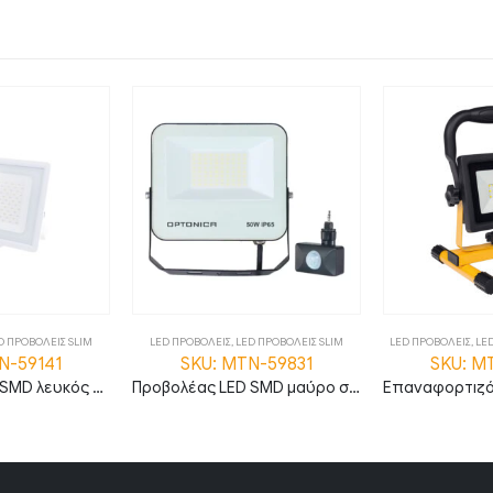
D ΠΡΟΒΟΛΕΙΣ SLIM
LED ΠΡΟΒΟΛΕΙΣ
,
LED ΠΡΟΒΟΛΕΙΣ SLIM
LED ΠΡΟΒΟΛΕΙΣ
,
LE
N-59141
SKU: MTN-59831
SKU: M
Προβολέας LED SMD λευκός σειρά City 100W Θερμό λευκό MTN-59141
Προβολέας LED SMD μαύρο σώμα 50W CCT με δυνατότητα sensor IP65