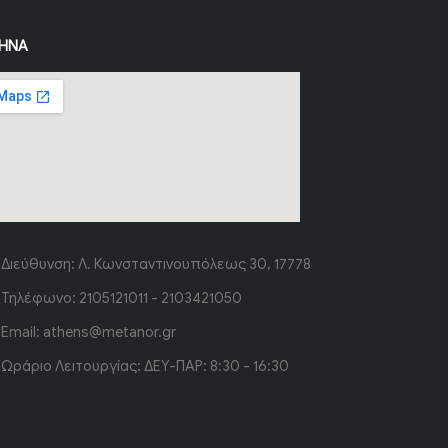
ΉΝΑ
Διεύθυνση:
Λ. Κωνσταντινουπόλεως 30, 17778
Τηλέφωνο:
2105121011 - 2103421050
Email:
athens@metanor.gr
Ωράριο Λειτουργίας:
ΔΕΥ-ΠΑΡ: 8:30 - 16:30