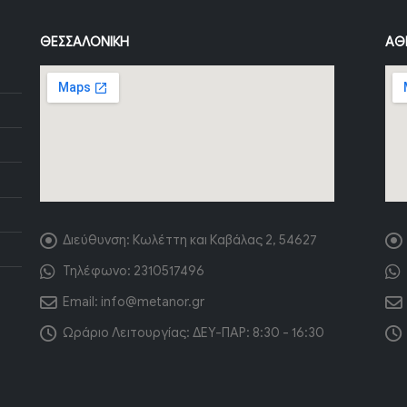
ΘΕΣΣΑΛΟΝΊΚΗ
ΑΘ
Διεύθυνση:
Κωλέττη και Καβάλας 2, 54627
Τηλέφωνο:
2310517496
Email:
info@metanor.gr
Ωράριο Λειτουργίας:
ΔΕΥ-ΠΑΡ: 8:30 - 16:30