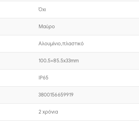
Όχι
Μαύρο
Αλουμίνιο,πλαστικό
100.5×85.5x33mm
IP65
3800156659919
2 χρόνια