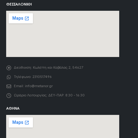
ΘΕΣΣΑΛΟΝΊΚΗ
Διεύθυνση:
Κωλέττη και Καβάλας 2, 54627
Τηλέφωνο:
2310517496
Email:
info@metanor.gr
Ωράριο Λειτουργίας:
ΔΕΥ-ΠΑΡ: 8:30 - 16:30
ΑΘΉΝΑ