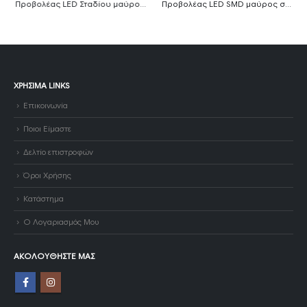
Προβολέας LED Σταδίου μαύρος 100W Ψυχρό λευκό MTN-91751
Προβολέας LED SMD μαύρος σειρά City 30W Ψυχρό λευκό MTN-59211
ΧΡΉΣΙΜΑ LINKS
Επικοινωνία
Ποιοι Είμαστε
Δελτίο επιστροφών
Όροι Χρήσης
Κατάστημα
Ο Λογαριασμός Μου
ΑΚΟΛΟΥΘΉΣΤΕ ΜΑΣ