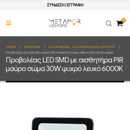
ΣΥΝΔΕΣΗ
|
ΕΓΓΡΑΦΗ
0
ΑΡΧΙΚΉ
ΚΑΤΆΣΤΗΜΑ
LED ΠΡΟΒΟΛΕΙΣ
,
LED ΠΡΟΒΟΛΕΙΣ ΜΕ ΑΝΙΧΝΕΥΤΗ
ΠΡΟΒΟΛΈΑΣ LED SMD ΜΕ ΑΙΣΘΗΤΉΡΑ PIR ΜΑΎΡΟ ΣΏΜΑ 30W ΨΥΧΡΌ ΛΕΥΚΌ 6000K
Προβολέας LED SMD με αισθητήρα PIR
μαύρο σώμα 30W ψυχρό λευκό 6000K