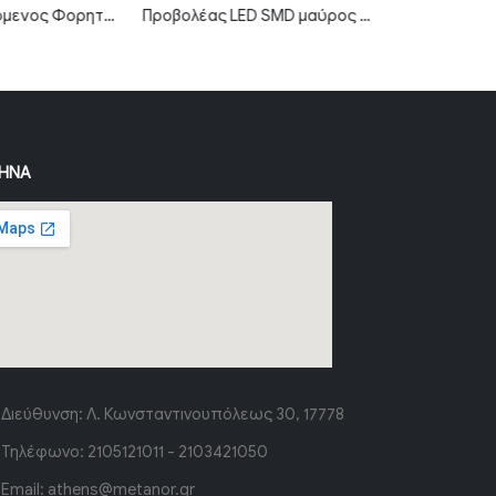
Επαναφορτιζόμενος Φορητός Προβολέας LED SMD 600Lm IP44 10W Ψυχρό λευκό MTN-54011
Προβολέας LED SMD μαύρος σειρά City 100W Φυσικό λευκό MTN-59281
ΉΝΑ
Διεύθυνση:
Λ. Κωνσταντινουπόλεως 30, 17778
Τηλέφωνο:
2105121011 - 2103421050
Email:
athens@metanor.gr