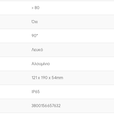
> 80
Όχι
90°
Λευκό
Αλουμίνιο
121 x 190 x 54mm
IP65
3800156657632