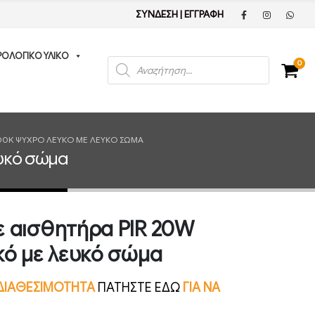
ΣΥΝΔΕΣΗ
|
ΕΓΓΡΑΦΗ
ΡΟΛΟΓΙΚΟ ΥΛΙΚΟ
Products
0
search
000K ΨΥΧΡΌ ΛΕΥΚΌ ΜΕ ΛΕΥΚΌ ΣΏΜΑ
ευκό σώμα
 αισθητήρα PIR 20W
κό με λευκό σώμα
Ν ΔΙΑΘΕΣΙΜΟΤΗΤΑ
ΠΑΤΗΣΤΕ ΕΔΩ
ΓΙΑ ΝΑ