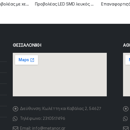
LED ηλιακός προβολέας με χειριστήριο και γρήγορη φόρτιση 6W 6000K μαύρο σώμα MTN-54551
Προβολέας LED SMD λευκός σειρά City 100W Θερμό λευκό MTN-59141
ΘΕΣΣΑΛΟΝΊΚΗ
ΑΘ
Διεύθυνση:
Κωλέττη και Καβάλας 2, 54627
Τηλέφωνο:
2310517496
Email:
info@metanor.gr