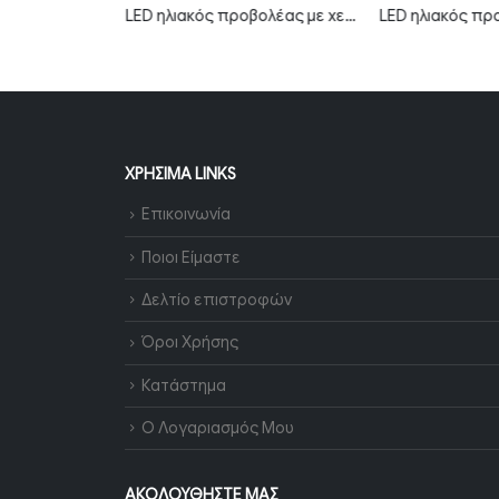
Προβολέας LED SMD λευκός σειρά City 50W Φυσικό λευκό MTN-59101
LED ηλιακός προβολέας με χειριστήριο και γρήγορη φόρτιση 20W 6000K μαύρο σώμα MTN-54581
ΧΡΉΣΙΜΑ LINKS
Επικοινωνία
Ποιοι Είμαστε
Δελτίο επιστροφών
Όροι Χρήσης
Κατάστημα
Ο Λογαριασμός Μου
ΑΚΟΛΟΥΘΉΣΤΕ ΜΑΣ