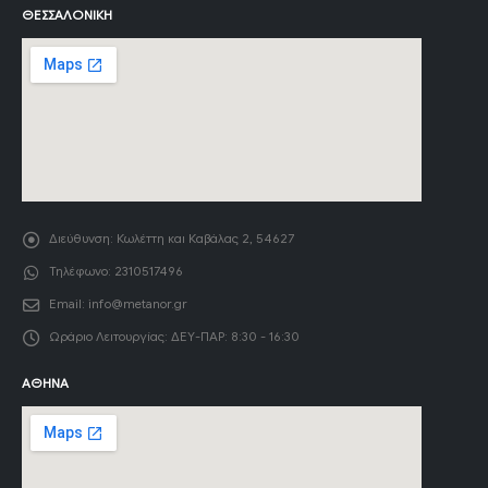
ΘΕΣΣΑΛΟΝΊΚΗ
Διεύθυνση:
Κωλέττη και Καβάλας 2, 54627
Τηλέφωνο:
2310517496
Email:
info@metanor.gr
Ωράριο Λειτουργίας:
ΔΕΥ-ΠΑΡ: 8:30 - 16:30
ΑΘΉΝΑ