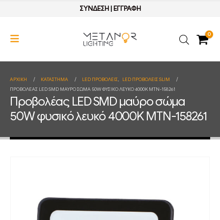
ΣΥΝΔΕΣΗ
|
ΕΓΓΡΑΦΗ
0
ΑΡΧΙΚΉ
ΚΑΤΆΣΤΗΜΑ
LED ΠΡΟΒΟΛΕΙΣ
,
LED ΠΡΟΒΟΛΕΙΣ SLIM
ΠΡΟΒΟΛΈΑΣ LED SMD ΜΑΎΡΟ ΣΏΜΑ 50W ΦΥΣΙΚΌ ΛΕΥΚΌ 4000K MTN-158261
Προβολέας LED SMD μαύρο σώμα
50W φυσικό λευκό 4000K MTN-158261