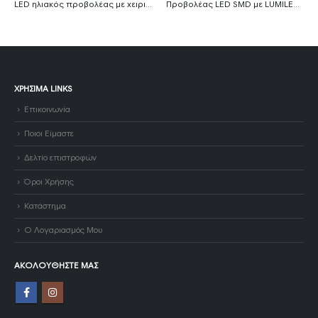
LED ηλιακός προβολέας με χειριστήριο και γρήγορη φόρτιση 6W 6000K μαύρο σώμα MTN-54551
Προβολέας LED SMD με LUMILEDS chip γκρι σώμα 30W ψυχρό λευκό 6000K 1m καλώδιο
ΧΡΉΣΙΜΑ LINKS
Επικοινωνία
Ποιοι Είμαστε
Δελτίο επιστροφών
Όροι Χρήσης
Κατάστημα
Ο Λογαριασμός Μου
ΑΚΟΛΟΥΘΉΣΤΕ ΜΑΣ