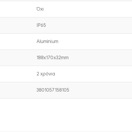
Όχι
IP65
Aluminium
188x170x32mm
2 χρόνια
3801057158105