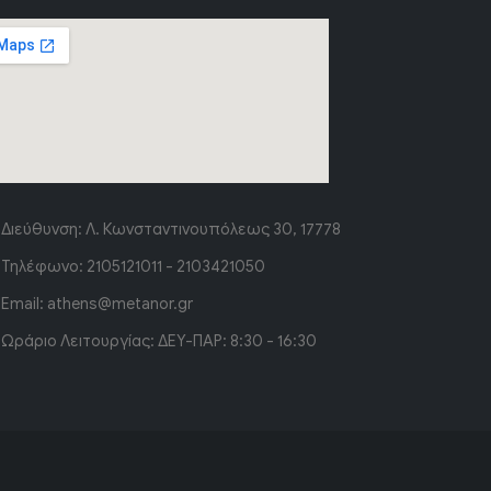
Διεύθυνση:
Λ. Κωνσταντινουπόλεως 30, 17778
Τηλέφωνο:
2105121011 - 2103421050
Email:
athens@metanor.gr
Ωράριο Λειτουργίας:
ΔΕΥ-ΠΑΡ: 8:30 - 16:30