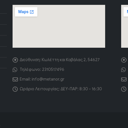
Διεύθυνση:
Κωλέττη και Καβάλας 2, 54627
Τηλέφωνο:
2310517496
Email:
info@metanor.gr
Ωράριο Λειτουργίας:
ΔΕΥ-ΠΑΡ: 8:30 - 16:30
.