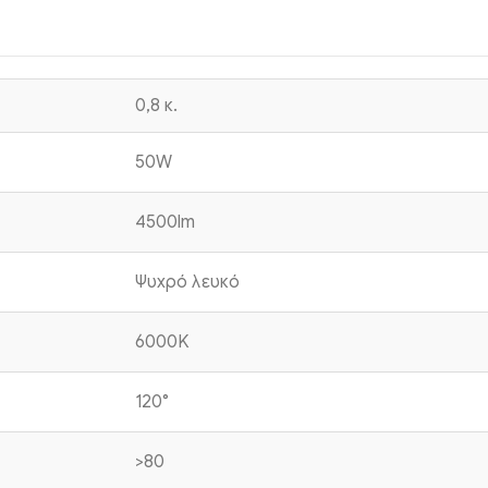
0,8 κ.
50W
4500lm
Ψυχρό λευκό
6000K
120°
>80