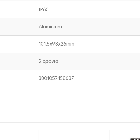
IP65
Aluminium
101.5x98x26mm
2 χρόνια
3801057158037