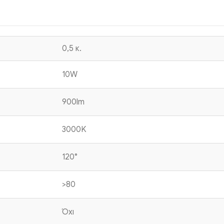
0,5 κ.
10W
900lm
3000K
120°
>80
Όχι