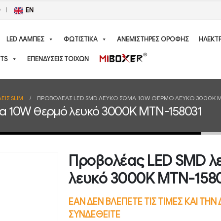
Ο
EN
LED ΛΑΜΠΕΣ
ΦΩΤΙΣΤΙΚΑ
ΑΝΕΜΙΣΤΗΡΕΣ ΟΡΟΦΗΣ
ΗΛΕΚΤ
TS
ΕΠΕΝΔΥΣΕΙΣ ΤΟΙΧΩΝ
ΕΙΣ SLIM
ΠΡΟΒΟΛΈΑΣ LED SMD ΛΕΥΚΌ ΣΏΜΑ 10W ΘΕΡΜΌ ΛΕΥΚΌ 3000K M
α 10W θερμό λευκό 3000K MTN-158031
Προβολέας LED SMD λ
λευκό 3000K MTN-158
ΕΑΝ ΔΕΝ ΒΛΕΠΕΤΕ ΤΙΣ ΤΙΜΕΣ ΚΑΙ ΤΗ
ΣΥΝΔΕΘΕΙΤΕ