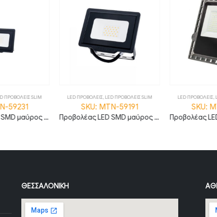
D ΠΡΟΒΟΛΕΙΣ SLIM
LED ΠΡΟΒΟΛΕΙΣ
,
LED ΠΡΟΒΟΛΕΙΣ SLIM
LED ΠΡΟΒΟΛΕΙΣ
,
L
N-59231
SKU: MTN-59191
SKU: M
Προβολέας LED SMD μαύρος σειρά City 30W Θερμό λευκό MTN-59231
Προβολέας LED SMD μαύρος σειρά City 20W Φυσικό λευκό MTN-59191
ΘΕΣΣΑΛΟΝΊΚΗ
ΑΘ