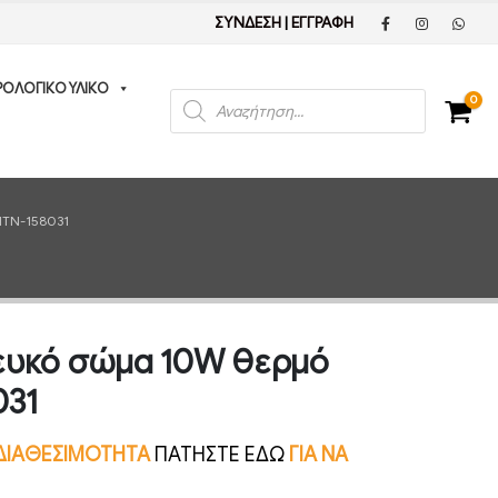
ΣΥΝΔΕΣΗ
|
ΕΓΓΡΑΦΗ
ΡΟΛΟΓΙΚΟ ΥΛΙΚΟ
Products
0
search
TN-158031
ευκό σώμα 10W θερμό
031
Ν ΔΙΑΘΕΣΙΜΟΤΗΤΑ
ΠΑΤΗΣΤΕ ΕΔΩ
ΓΙΑ ΝΑ