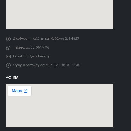
Διεύθυνση:
Κωλέττη και Καβάλας 2, 54627
Τηλέφωνο:
2310517496
Email:
info@metanor.gr
Ωράριο Λειτουργίας:
ΔΕΥ-ΠΑΡ: 8:30 - 16:30
ΑΘΉΝΑ