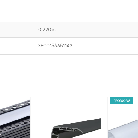
0,220 κ.
3800156651142
ΠΡΟΣΦΟΡΑ!