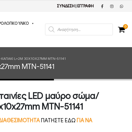
ΣΥΝΔΕΣΗ
|
ΕΓΓΡΑΦΗ
ΡΟΛΟΓΙΚΟ ΥΛΙΚΟ
Products
0
search
 ΚΑΠΆΚΙ L=2M 30X10X27MM MTN-51141
0x27mm MTN-51141
 ταινίες LED μαύρο σώμα/
0x10x27mm MTN-51141
Ν ΔΙΑΘΕΣΙΜΟΤΗΤΑ
ΠΑΤΗΣΤΕ ΕΔΩ
ΓΙΑ ΝΑ