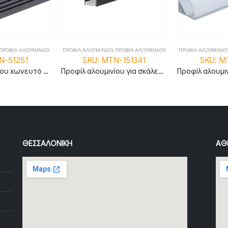
ΠΡΟΦΙΛ ΑΛΟΥΜΙΝΙΟΥ
ΠΡΟΦΙΛ ΑΛΟΥΜΙΝΙΟΥ
,
ΠΡΟΦΙΛ ΑΛΟΥΜΙΝΙΟΥ
ΠΡΟΦΙΛ ΑΛΟΥΜΙΝΙΟ
N-51251
SKU: MTN-151341
SKU: M
Προφίλ αλουμινίου χωνευτό γυψοσανίδας για ταινίες LED μαύρο σώμα/λευκό καπάκι L=2m 71.55x35x27mm MTN-51251
Προφίλ αλουμινίου για σκάλες για ταινίες LED μαύρο σώμα/λευκό καπάκι 2m 63.5 x 27.3mm
ΘΕΣΣΑΛΟΝΊΚΗ
ΑΘ