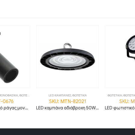
ΜΟΝΟΦΑΣΙΚΑ
,
ΦΩΤΙΣΤΙΚΑ
LED ΚΑΜΠΑΝΕΣ
,
ΦΩΤΙΣΤΙΚΑ
ΦΩΤΙΣΤΙΚΑ
,
ΦΩΤΙΣΤΙ
F-0676
SKU: MTN-82021
SKU: M
Apollo φωτιστικό ράγας μονοφασικό LED COB 30W 4000Κ με μαύρο σώμα
LED καμπάνα αδιάβροχη 50W φυσικό λευκό 4500K 90° MTN-82021