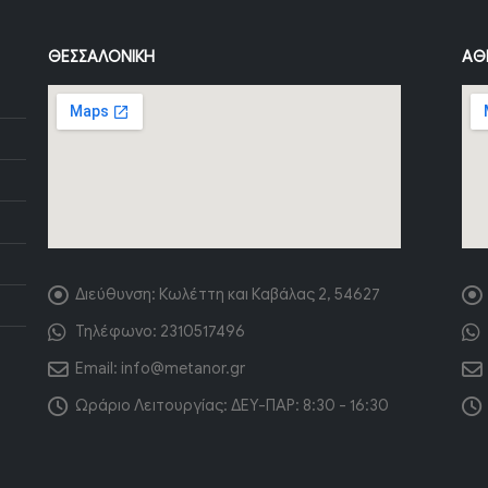
ΘΕΣΣΑΛΟΝΊΚΗ
ΑΘ
Διεύθυνση:
Κωλέττη και Καβάλας 2, 54627
Τηλέφωνο:
2310517496
Email:
info@metanor.gr
Ωράριο Λειτουργίας:
ΔΕΥ-ΠΑΡ: 8:30 - 16:30