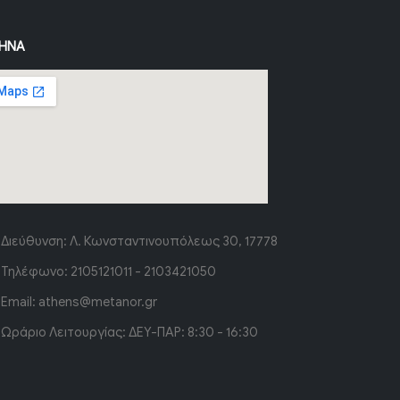
ΉΝΑ
Διεύθυνση:
Λ. Κωνσταντινουπόλεως 30, 17778
Τηλέφωνο:
2105121011 - 2103421050
Email:
athens@metanor.gr
Ωράριο Λειτουργίας:
ΔΕΥ-ΠΑΡ: 8:30 - 16:30