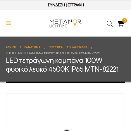
ΣΥΝΔΕΣΗ
|
ΕΓΓΡΑΦΗ
0
ΑΡΧΙΚΉ
ΚΑΤΆΣΤΗΜΑ
ΦΩΤΙΣΤΙΚΑ
,
LED ΚΑΜΠΑΝΕΣ
LED ΤΕΤΡΆΓΩΝΗ ΚΑΜΠΆΝΑ 100W ΦΥΣΙΚΌ ΛΕΥΚΌ 4500K IP65 MTN-82221
LED τετράγωνη καμπάνα 100W
φυσικό λευκό 4500K IP65 MTN-82221