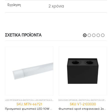
Εγγύηση
2 χρόνια
ΣΧΕΤΙΚΆ ΠΡΟΪΌΝΤΑ
LED ΠΡΙΣΜΑΤΙΚΑ ΦΩΤΙΣΤΙΚΑ
,
LED ΦΩΤΙΣΤΙΚΑ ΟΡΟΦΗΣ
ΣΩΛΗΝΕΣ ΟΡΟΦΗΣ
,
ΦΩΤΙΣΤΙΚΑ
,
ΦΩΤΙΣΤΙΚΑ
,
ΦΩΤΙΣΤΙΚΑ SPOT
SKU: MTN-66721
SKU: VT-2103030
Πρισματικό φωτιστικό LED 10W 4000K φυσικό λευκό 30cm IP20 MTN-66721
Φωτιστικό spot επιφανειακό 2xGU10 τετράγωνο με μαύρο σώμα