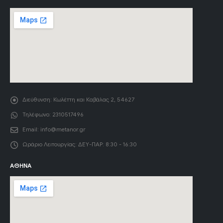
Διεύθυνση:
Κωλέττη και Καβάλας 2, 54627
Τηλέφωνο:
2310517496
Email:
info@metanor.gr
Ωράριο Λειτουργίας:
ΔΕΥ-ΠΑΡ: 8:30 - 16:30
ΑΘΉΝΑ