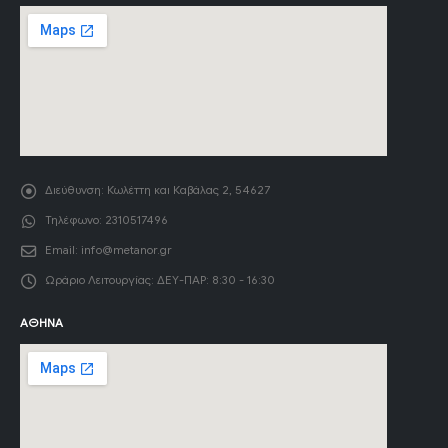
Διεύθυνση:
Κωλέττη και Καβάλας 2, 54627
Τηλέφωνο:
2310517496
Email:
info@metanor.gr
Ωράριο Λειτουργίας:
ΔΕΥ-ΠΑΡ: 8:30 - 16:30
ΑΘΉΝΑ