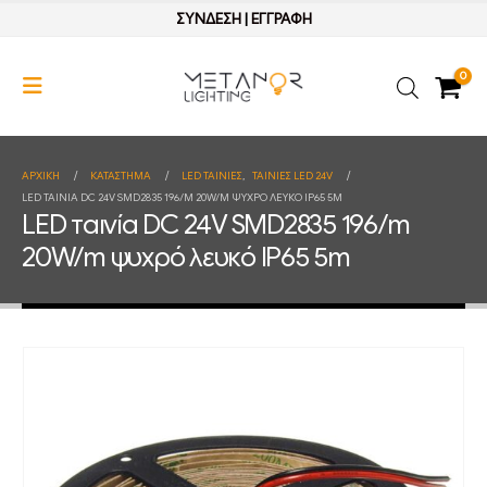
ΣΥΝΔΕΣΗ
|
ΕΓΓΡΑΦΗ
0
ΑΡΧΙΚΉ
ΚΑΤΆΣΤΗΜΑ
LED ΤΑΙΝΙΕΣ
,
ΤΑΙΝΙΕΣ LED 24V
LED ΤΑΙΝΊΑ DC 24V SMD2835 196/M 20W/M ΨΥΧΡΌ ΛΕΥΚΌ IP65 5M
LED ταινία DC 24V SMD2835 196/m
20W/m ψυχρό λευκό IP65 5m