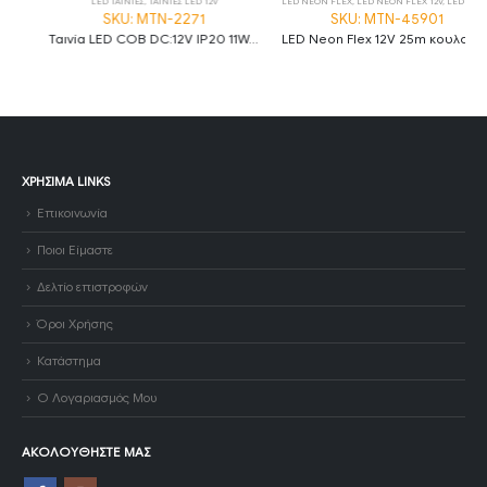
LED ΤΑΙΝΙΕΣ
,
ΤΑΙΝΙΕΣ LED 12V
LED NEON FLEX
,
LED NEON FLEX 12V
,
LED ΤΑΙΝΙΕΣ
SKU: MTN-2271
SKU: MTN-45901
Ταινία LED COB DC:12V IP20 11W/m Ψυχρό λευκό 6000K 1100lm/m 480LED/m MTN-2271
LED Neon Flex 12V 25m κουλούρα 6W/m ψυχρό λευκό
ΧΡΉΣΙΜΑ LINKS
Επικοινωνία
Ποιοι Είμαστε
Δελτίο επιστροφών
Όροι Χρήσης
Κατάστημα
Ο Λογαριασμός Μου
ΑΚΟΛΟΥΘΉΣΤΕ ΜΑΣ