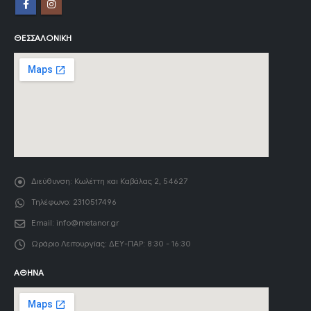
ΘΕΣΣΑΛΟΝΊΚΗ
Διεύθυνση:
Κωλέττη και Καβάλας 2, 54627
Τηλέφωνο:
2310517496
Email:
info@metanor.gr
Ωράριο Λειτουργίας:
ΔΕΥ-ΠΑΡ: 8:30 - 16:30
ΑΘΉΝΑ