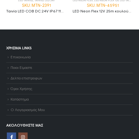
LED NEON FLEX
,
LED NEON FLEX 12V
,
LED ΤΑΙΝΙΕΣ
LED ΤΑΙΝΙΕΣ
,
ΣΥΝΔΕΣΜΟΙ ΤΑΙΝΙΩΝ
SKU: MTN-45951
SKU: ID-0136
LED Neon Flex 12V 25m κουλούρα 6W/m πράσινο
Σύνδεσμος ταινιών LED COB RGB+CCT 12mm με καλώδιο και δύο κεφαλές ID-0136
ΧΡΉΣΙΜΑ LINKS
Επικοινωνία
Ποιοι Είμαστε
Δελτίο επιστροφών
Όροι Χρήσης
Κατάστημα
Ο Λογαριασμός Μου
ΑΚΟΛΟΥΘΉΣΤΕ ΜΑΣ