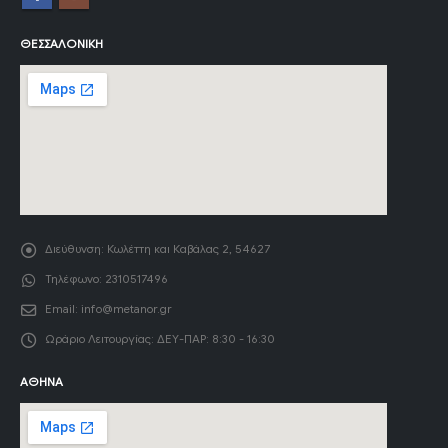
ΘΕΣΣΑΛΟΝΊΚΗ
Διεύθυνση:
Κωλέττη και Καβάλας 2, 54627
Τηλέφωνο:
2310517496
Email:
info@metanor.gr
Ωράριο Λειτουργίας:
ΔΕΥ-ΠΑΡ: 8:30 - 16:30
ΑΘΉΝΑ