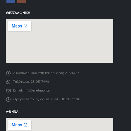
ΘΕΣΣΑΛΟΝΊΚΗ
Διεύθυνση:
Κωλέττη και Καβάλας 2, 54627
Τηλέφωνο:
2310517496
Email:
info@metanor.gr
Ωράριο Λειτουργίας:
ΔΕΥ-ΠΑΡ: 8:30 - 16:30
ΑΘΉΝΑ