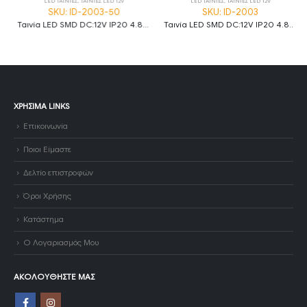
LED ΤΑΙΝΙΕΣ
,
ΤΑΙΝΙΕΣ LED 12V
LED ΤΑΙΝΙΕΣ
,
ΤΑΙΝΙΕΣ LED 12V
SKU: ID-2003-50
SKU: ID-2003
Ταινία LED SMD DC:12V IP20 4.8W/m Ψυχρό λευκό 6000K 60LED/m 50m
Ταινία LED SMD DC:12V IP20 4.8W/m Ψυχρό λευκό 6000K 60LED/m
ΧΡΉΣΙΜΑ LINKS
Επικοινωνία
Ποιοι Είμαστε
Δελτίο επιστροφών
Όροι Χρήσης
Κατάστημα
Ο Λογαριασμός Μου
ΑΚΟΛΟΥΘΉΣΤΕ ΜΑΣ