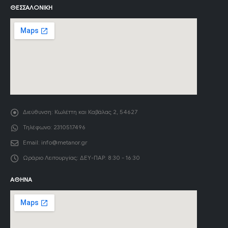
ΘΕΣΣΑΛΟΝΊΚΗ
Διεύθυνση:
Κωλέττη και Καβάλας 2, 54627
Τηλέφωνο:
2310517496
Email:
info@metanor.gr
Ωράριο Λειτουργίας:
ΔΕΥ-ΠΑΡ: 8:30 - 16:30
ΑΘΉΝΑ