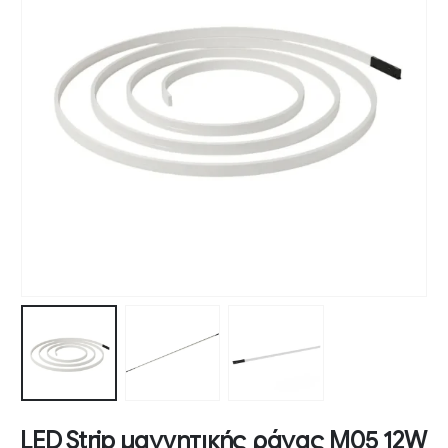
LED Strip μαγνητικής ράγας M05 12W