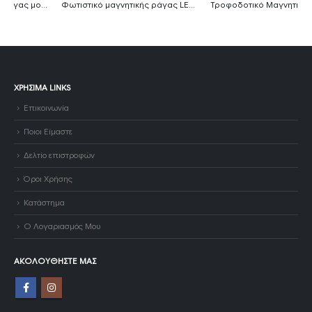
Φωτιστικό μαγνητικής ράγας LED M20 12 Heads 12W Θερμό λευκό
Τροφοδοτικό Μαγνητικής Ράγας 48V 250W
ΧΡΉΣΙΜΑ LINKS
Επικοινωνία
Ποιοι Είμαστε
Δελτίο επιστροφών
Όροι Χρήσης
Κατάστημα
Ο Λογαριασμός Μου
ΑΚΟΛΟΥΘΉΣΤΕ ΜΑΣ