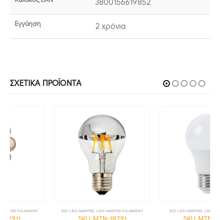
3800156619852
Εγγύηση
2 χρόνια
ΣΧΕΤΙΚΆ ΠΡΟΪΌΝΤΑ
E27
,
LED ΛΑΜΠΕΣ
,
LED ΛΑΜΠΕΣ FILAMENT
E27
,
LED ΛΑΜΠΕΣ
,
LED ΛΑΜΠΕΣ ΚΟΙΝΕΣ
SKU: MTN-18791
SKU: MTN-13601