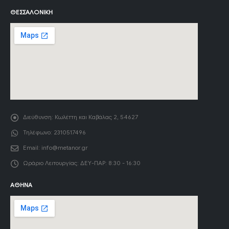
ΘΕΣΣΑΛΟΝΊΚΗ
Διεύθυνση:
Κωλέττη και Καβάλας 2, 54627
Τηλέφωνο:
2310517496
Email:
info@metanor.gr
Ωράριο Λειτουργίας:
ΔΕΥ-ΠΑΡ: 8:30 - 16:30
ΑΘΉΝΑ