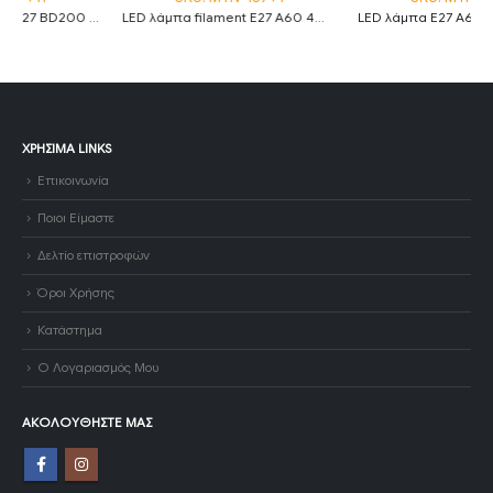
LED λάμπα filament E27 A60 4W 2700K θερμό λευκό ασημί και διάφανο
LED λάμπα E27 A65 17W ψυχρό λευκό 6000K MTN-13601
ΧΡΉΣΙΜΑ LINKS
Επικοινωνία
Ποιοι Είμαστε
Δελτίο επιστροφών
Όροι Χρήσης
Κατάστημα
Ο Λογαριασμός Μου
ΑΚΟΛΟΥΘΉΣΤΕ ΜΑΣ