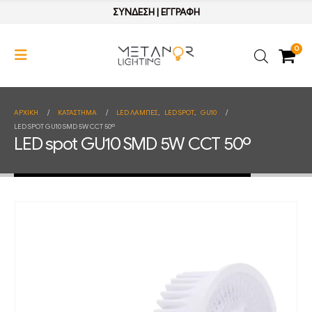
ΣΥΝΔΕΣΗ
|
ΕΓΓΡΑΦΗ
0
ΑΡΧΙΚΉ
ΚΑΤΆΣΤΗΜΑ
LED ΛΑΜΠΕΣ
,
LED SPOT
,
GU10
LED SPOT GU10 SMD 5W CCT 50º
LED spot GU10 SMD 5W CCT 50º