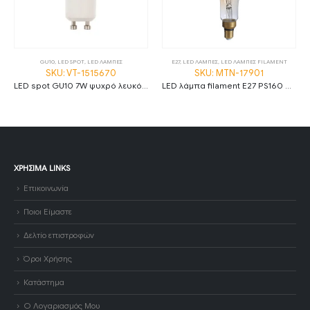
GU10
,
LED SPOT
,
LED ΛΑΜΠΕΣ
E27
,
LED ΛΑΜΠΕΣ
,
LED ΛΑΜΠΕΣ FILAMENT
SKU: VT-1515670
SKU: MTN-17901
LED spot GU10 7W ψυχρό λευκό 6400K VT-1515670
LED λάμπα filament E27 PS160 8W 1800K θερμό λευκό amber dimmable
ΧΡΉΣΙΜΑ LINKS
Επικοινωνία
Ποιοι Είμαστε
Δελτίο επιστροφών
Όροι Χρήσης
Κατάστημα
Ο Λογαριασμός Μου