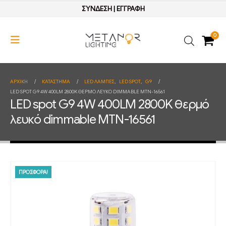
ΣΥΝΔΕΣΗ
|
ΕΓΓΡΑΦΗ
0
ΑΡΧΙΚΉ
ΚΑΤΆΣΤΗΜΑ
LED ΛΑΜΠΕΣ
,
LED SPOT
,
G9
LED SPOT G9 4W 400LM 2800K ΘΕΡΜΌ ΛΕΥΚΌ DIMMABLE MTN-16561
LED spot G9 4W 400LM 2800K θερμό
λευκό dimmable MTN-16561
ΠΡΟΣΦΟΡΑ!