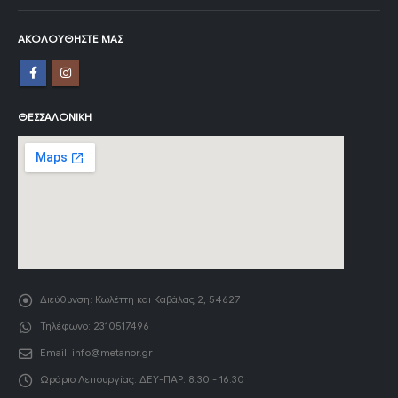
ΑΚΟΛΟΥΘΉΣΤΕ ΜΑΣ
ΘΕΣΣΑΛΟΝΊΚΗ
Διεύθυνση:
Κωλέττη και Καβάλας 2, 54627
Τηλέφωνο:
2310517496
Email:
info@metanor.gr
Ωράριο Λειτουργίας:
ΔΕΥ-ΠΑΡ: 8:30 - 16:30