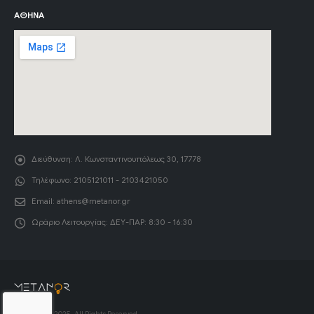
ΑΘΉΝΑ
Διεύθυνση:
Λ. Κωνσταντινουπόλεως 30, 17778
Τηλέφωνο:
2105121011 - 2103421050
Email:
athens@metanor.gr
Ωράριο Λειτουργίας:
ΔΕΥ-ΠΑΡ: 8:30 - 16:30