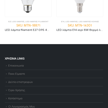
E27
,
LED ΛΑΜΠΕΣ
,
LED ΛΑΜΠΕΣ FILAMENT
E14
,
LED ΛΑΜΠΕΣ
,
LED ΛΑΜΠΕΣ ΚΟΙΝΕΣ
SKU: MTN-18871
SKU: MTN-14301
LED λάμπα filament E27 G95 4W 2700K θερμό λευκό ασημί και διάφανο
LED λάμπα E14 κερί 8W θερμό λευκό 2700K MTN-14301
ΧΡΉΣΙΜΑ LINKS
Επικοινωνία
Ποιοι Είμαστε
Δελτίο επιστροφών
Όροι Χρήσης
Κατάστημα
Ο Λογαριασμός Μου