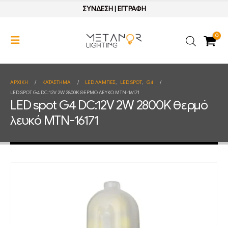
ΣΥΝΔΕΣΗ
|
ΕΓΓΡΑΦΗ
0
ΑΡΧΙΚΉ
ΚΑΤΆΣΤΗΜΑ
LED ΛΑΜΠΕΣ
,
LED SPOT
,
G4
LED SPOT G4 DC:12V 2W 2800K ΘΕΡΜΌ ΛΕΥΚΌ MTN-16171
LED spot G4 DC:12V 2W 2800K θερμό
λευκό MTN-16171