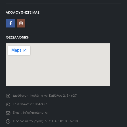
ΑΚΟΛΟΥΘΉΣΤΕ ΜΑΣ
ΘΕΣΣΑΛΟΝΊΚΗ
Διεύθυνση:
Κωλέττη και Καβάλας 2, 54627
Τηλέφωνο:
2310517496
Email:
info@metanor.gr
Ωράριο Λειτουργίας:
ΔΕΥ-ΠΑΡ: 8:30 - 16:30