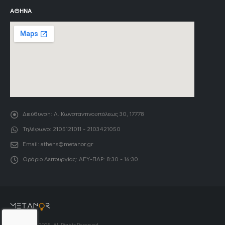
ΑΘΉΝΑ
Διεύθυνση:
Λ. Κωνσταντινουπόλεως 30, 17778
Τηλέφωνο:
2105121011 - 2103421050
Email:
athens@metanor.gr
Ωράριο Λειτουργίας:
ΔΕΥ-ΠΑΡ: 8:30 - 16:30