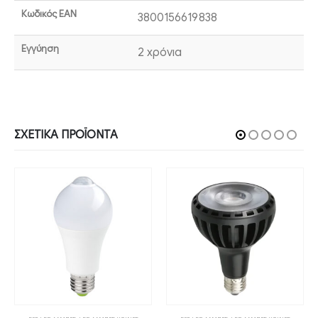
Κωδικός EAN
3800156619838
Εγγύηση
2 χρόνια
ΣΧΕΤΙΚΆ ΠΡΟΪΌΝΤΑ