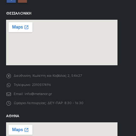
ΘΕΣΣΑΛΟΝΊΚΗ
Διεύθυνση:
Κωλέττη και Καβάλας 2, 54627
Τηλέφωνο:
2310517496
Email:
info@metanor.gr
Ωράριο Λειτουργίας:
ΔΕΥ-ΠΑΡ: 8:30 - 16:30
ΑΘΉΝΑ