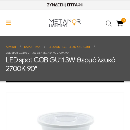
ΣΥΝΔΕΣΗ
|
ΕΓΓΡΑΦΗ
0
ΑΡΧΙΚΉ
ΚΑΤΆΣΤΗΜΑ
LED ΛΑΜΠΕΣ
,
LED SPOT
,
GU11
LED SPOT COB GU11 3W ΘΕΡΜΌ ΛΕΥΚΌ 2700K 90°
LED spot COB GU11 3W θερμό λευκό
2700K 90°