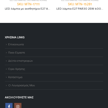
E27
,
LED ΛΑΜΠΕΣ
,
LED ΛΑΜΠΕΣ ΚΟΙΝΕΣ
E27
,
LED ΛΑΜΠΕΣ
,
LED ΛΑΜΠΕΣ ΚΟΙΝΕΣ
SKU: MTN-17111
SKU: MTN-15281
LED λάμπα με αισθητήρα E27 A60 7W 4500K φυσικό λευκό
LED λάμπα E27 PAR30 25W 6000K ψυχρό λευκό
ΧΡΉΣΙΜΑ LINKS
Επικοινωνία
Ποιοι Είμαστε
Δελτίο επιστροφών
Όροι Χρήσης
Κατάστημα
Ο Λογαριασμός Μου
ΑΚΟΛΟΥΘΉΣΤΕ ΜΑΣ