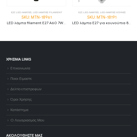
E27
,
LED ΛΑΜΠΕΣ
,
LED ΛΑΜΠΕΣ FILAMENT
E27
,
LED ΛΑΜΠΕΣ
,
LED ΛΑΜΠΕΣ ΚΟΙΝΕΣ
SKU: MTN-18961
SKU: MTN-18191
LED λάμπα filament E27 A60 7W 2700K θερμό λευκό amber και διάφανο
LED λάμπα E27 για κουνούπια 8W+2W 4500K φυσικό λευκό
ΧΡΉΣΙΜΑ LINKS
Επικοινωνία
Ποιοι Είμαστε
Δελτίο επιστροφών
Όροι Χρήσης
Κατάστημα
Ο Λογαριασμός Μου
ΑΚΟΛΟΥΘΉΣΤΕ ΜΑΣ