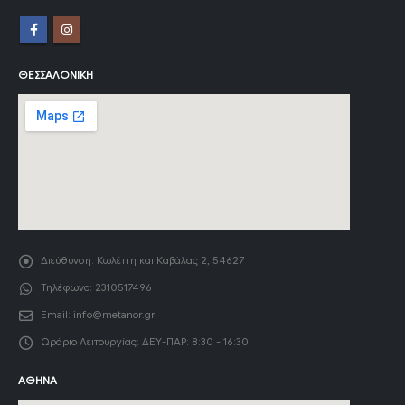
ΘΕΣΣΑΛΟΝΊΚΗ
Διεύθυνση:
Κωλέττη και Καβάλας 2, 54627
Τηλέφωνο:
2310517496
Email:
info@metanor.gr
Ωράριο Λειτουργίας:
ΔΕΥ-ΠΑΡ: 8:30 - 16:30
ΑΘΉΝΑ