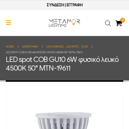
ΣΥΝΔΕΣΗ
|
ΕΓΓΡΑΦΗ
0
HOME
ΚΑΤΆΣΤΗΜΑ
LED ΛΑΜΠΕΣ
,
LED SPOT
,
GU10
LED SPOT COB GU10 6W ΦΥΣΙΚΌ ΛΕΥΚΌ 4500K 50° MTN-19611
LED spot COB GU10 6W φυσικό λευκό
4500K 50° MTN-19611