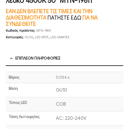
λευκό 4500K 50° MTN-19611
ΕΑΝ ΔΕΝ ΒΛΕΠΕΤΕ ΤΙΣ ΤΙΜΕΣ ΚΑΙ ΤΗΝ
ΔΙΑΘΕΣΙΜΟΤΗΤΑ
ΠΑΤΗΣΤΕ ΕΔΩ
ΓΙΑ ΝΑ
ΣΥΝΔΕΘΕΙΤΕ
Κωδικός προϊόντος:
MTN-19611
Κατηγορίες:
GU10
,
LED SPOT
,
LED ΛΑΜΠΕΣ
ΕΠΙΠΛΈΟΝ ΠΛΗΡΟΦΟΡΊΕΣ
Βάρος
0,054 κ.
Βάση
GU10
Τύπος LED
COB
Τάση Λειτουργίας
AC: 220-240V