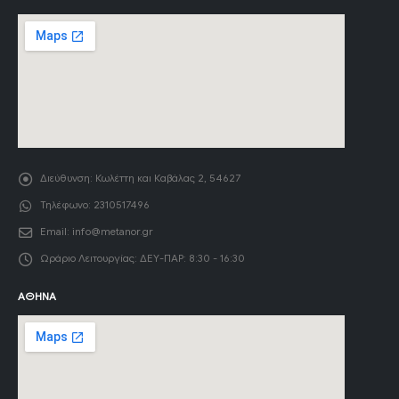
Διεύθυνση:
Κωλέττη και Καβάλας 2, 54627
Τηλέφωνο:
2310517496
Email:
info@metanor.gr
Ωράριο Λειτουργίας:
ΔΕΥ-ΠΑΡ: 8:30 - 16:30
ΑΘΉΝΑ