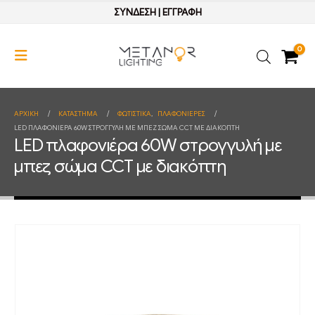
ΣΥΝΔΕΣΗ
|
ΕΓΓΡΑΦΗ
0
ΑΡΧΙΚΉ
ΚΑΤΆΣΤΗΜΑ
ΦΩΤΙΣΤΙΚΑ
,
ΠΛΑΦΟΝΙΕΡΕΣ
LED ΠΛΑΦΟΝΙΈΡΑ 60W ΣΤΡΟΓΓΥΛΉ ΜΕ ΜΠΕΖ ΣΏΜΑ CCT ΜΕ ΔΙΑΚΌΠΤΗ
LED πλαφονιέρα 60W στρογγυλή με
μπεζ σώμα CCT με διακόπτη