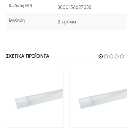
Κωδικός EAN
3800156627338
Εγγύηση
2 χρόνια
ΣΧΕΤΙΚΆ ΠΡΟΪΌΝΤΑ