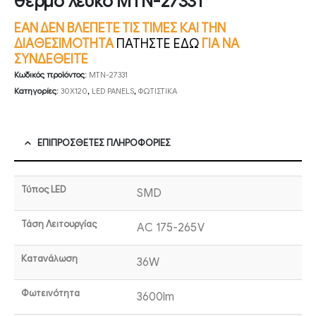
θερμό λευκό MTN-27331
ΕΑΝ ΔΕΝ ΒΛΕΠΕΤΕ ΤΙΣ ΤΙΜΕΣ ΚΑΙ ΤΗΝ
ΔΙΑΘΕΣΙΜΟΤΗΤΑ
ΠΑΤΗΣΤΕ ΕΔΩ
ΓΙΑ ΝΑ
ΣΥΝΔΕΘΕΙΤΕ
Κωδικός προϊόντος:
MTN-27331
Κατηγορίες:
30X120
,
LED PANELS
,
ΦΩΤΙΣΤΙΚΑ
ΕΠΙΠΡΌΣΘΕΤΕΣ ΠΛΗΡΟΦΟΡΊΕΣ
Τύπος LED
SMD
Τάση Λειτουργίας
AC 175-265V
Κατανάλωση
36W
Φωτεινότητα
3600lm