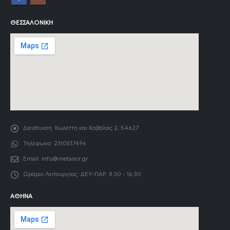
ΘΕΣΣΑΛΟΝΊΚΗ
Διεύθυνση:
Κωλέττη και Καβάλας 2, 54627
Τηλέφωνο:
2310517496
Email:
info@metanor.gr
Ωράριο Λειτουργίας:
ΔΕΥ-ΠΑΡ: 8:30 - 16:30
ΑΘΉΝΑ