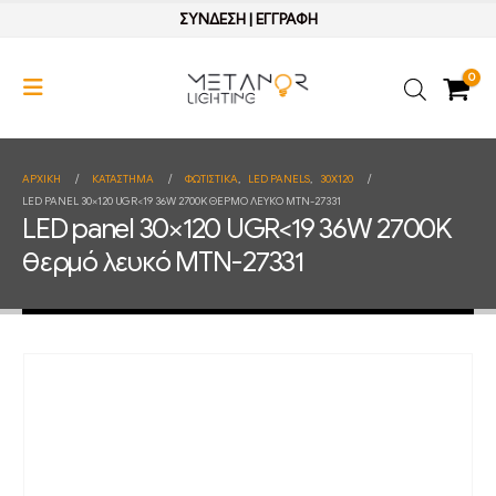
ΣΥΝΔΕΣΗ
|
ΕΓΓΡΑΦΗ
0
ΑΡΧΙΚΉ
ΚΑΤΆΣΤΗΜΑ
ΦΩΤΙΣΤΙΚΑ
,
LED PANELS
,
30X120
LED PANEL 30×120 UGR<19 36W 2700K ΘΕΡΜΌ ΛΕΥΚΌ MTN-27331
LED panel 30×120 UGR<19 36W 2700K
θερμό λευκό MTN-27331