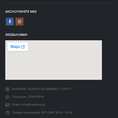
ΑΚΟΛΟΥΘΉΣΤΕ ΜΑΣ
ΘΕΣΣΑΛΟΝΊΚΗ
Διεύθυνση:
Κωλέττη και Καβάλας 2, 54627
Τηλέφωνο:
2310517496
Email:
info@metanor.gr
Ωράριο Λειτουργίας:
ΔΕΥ-ΠΑΡ: 8:30 - 16:30