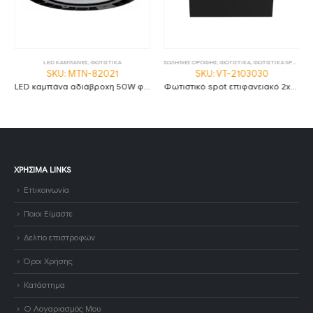
,
ΦΩΤΙΣΤΙΚΑ
LED ΚΑΜΠΑΝΕΣ
,
ΦΩΤΙΣΤΙΚΑ
ΣΩΛΗΝΕΣ ΟΡΟΦΗΣ
,
ΦΩΤΙΣΤΙΚΑ
,
ΦΩΤΙΣΤΙΚΑ SPOT
SKU: MTN-82021
SKU: VT-2103030
LED καμπάνα αδιάβροχη 50W φυσικό λευκό 4500K 90° MTN-82021
Φωτιστικό spot επιφανειακό 2xGU10 τετράγωνο με μαύρο σώμα
ΧΡΉΣΙΜΑ LINKS
Επικοινωνία
Ποιοι Είμαστε
Δελτίο επιστροφών
Όροι Χρήσης
Κατάστημα
Ο Λογαριασμός Μου