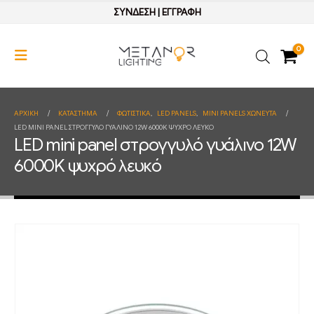
ΣΥΝΔΕΣΗ
|
ΕΓΓΡΑΦΗ
0
ΑΡΧΙΚΉ
ΚΑΤΆΣΤΗΜΑ
ΦΩΤΙΣΤΙΚΑ
,
LED PANELS
,
MINI PANELS ΧΩΝΕΥΤΑ
LED MINI PANEL ΣΤΡΟΓΓΥΛΌ ΓΥΆΛΙΝΟ 12W 6000K ΨΥΧΡΌ ΛΕΥΚΌ
LED mini panel στρογγυλό γυάλινο 12W
6000K ψυχρό λευκό