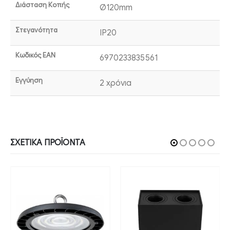
Διάσταση Κοπής
Ø120mm
Στεγανότητα
IP20
Κωδικός EAN
6970233835561
Εγγύηση
2 χρόνια
ΣΧΕΤΙΚΆ ΠΡΟΪΌΝΤΑ