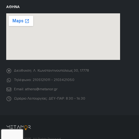
ΑΘΉΝΑ
Διεύθυνση:
Λ. Κωνσταντινουπόλεως 30, 17778
Τηλέφωνο:
2105121011 - 2103421050
Email:
athens@metanor.gr
Ωράριο Λειτουργίας:
ΔΕΥ-ΠΑΡ: 8:30 - 16:30