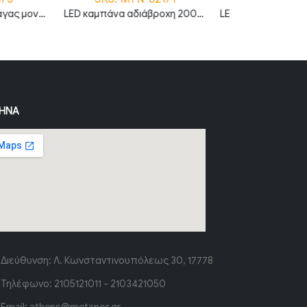
LED καμπάνα αδιάβροχη 200W ψυχρό λευκό 6000K 120° MTN-82171
LED φωτιστικό κήπου Smart 6W RGB+CCT IP66 MTN-3003
ΉΝΑ
Διεύθυνση:
Λ. Κωνσταντινουπόλεως 30, 17778
Τηλέφωνο:
2105121011 - 2103421050