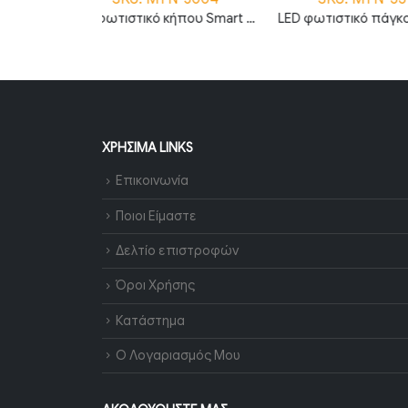
LED φωτιστικό κήπου Smart 25W RGB+CCT IP66 MTN-3004
LED φωτιστικό πάγκου 13W θερμό λευκό 3000K με διακόπτη 120cm MTN-55991
ΧΡΉΣΙΜΑ LINKS
Επικοινωνία
Ποιοι Είμαστε
Δελτίο επιστροφών
Όροι Χρήσης
Κατάστημα
Ο Λογαριασμός Μου