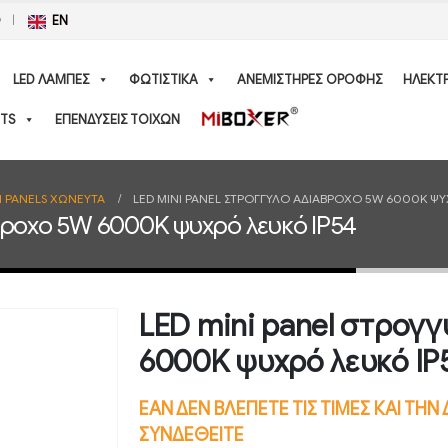
Ο
EN
LED ΛΑΜΠΕΣ
ΦΩΤΙΣΤΙΚΑ
ΑΝΕΜΙΣΤΗΡΕΣ ΟΡΟΦΗΣ
ΗΛΕΚΤ
TS
ΕΠΕΝΔΥΣΕΙΣ ΤΟΙΧΩΝ
I PANELS ΧΩΝΕΥΤΑ
LED MINI PANEL ΣΤΡΟΓΓΥΛΌ ΑΔΙΆΒΡΟΧΟ 5W 6000K ΨΥ
βροχο 5W 6000K ψυχρό λευκό IP54
LED mini panel στρογ
6000K ψυχρό λευκό IP
ΕΑΝ ΔΕΝ ΒΛΕΠΕΤΕ ΤΙΣ ΤΙΜΕΣ ΚΑΙ ΤΗ
ΣΥΝΔΕΘΕΙΤΕ