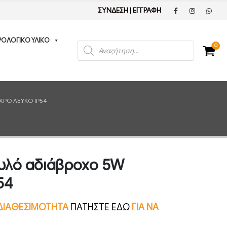
ΣΥΝΔΕΣΗ
|
ΕΓΓΡΑΦΗ
ΡΟΛΟΓΙΚΟ ΥΛΙΚΟ
Products
0
search
ΧΡΌ ΛΕΥΚΌ IP54
γυλό αδιάβροχο 5W
54
Ν ΔΙΑΘΕΣΙΜΟΤΗΤΑ
ΠΑΤΗΣΤΕ ΕΔΩ
ΓΙΑ ΝΑ