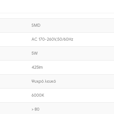
SMD
AC 170-260V,50/60Hz
5W
425lm
Ψυχρό λευκό
6000K
> 80