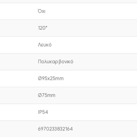
Όχι
120°
Λευκό
Πολυκαρβονικό
Ø95x25mm
Ø75mm
IP54
6970233832164