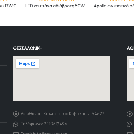
LED καμπάνα αδιάβροχη 50W ψυχρό λευκό 6000K 120° MTN-82111
Apollo φωτιστικό ράγας μονοφασικό LED COB 30W 4000Κ με λευκό σώμα
ΘΕΣΣΑΛΟΝΊΚΗ
ΑΘ
Διεύθυνση:
Κωλέττη και Καβάλας 2, 54627
Τηλέφωνο:
2310517496