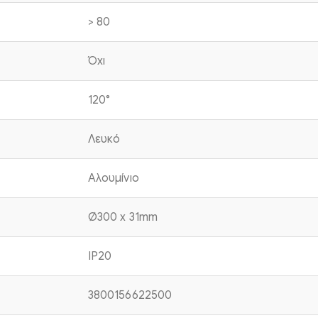
> 80
Όχι
120°
Λευκό
Αλουμίνιο
Ø300 x 31mm
IP20
3800156622500