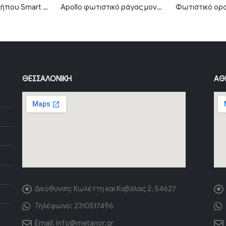
LED φωτιστικό κήπου Smart 6W RGB+CCT IP66 MTN-3003
Apollo φωτιστικό ράγας μονοφασικό LED COB 30W 4000Κ με μαύρο σώμα
ΘΕΣΣΑΛΟΝΊΚΗ
ΑΘ
Διεύθυνση:
Κωλέττη και Καβάλας 2, 54627
Τηλέφωνο:
2310517496
Email:
info@metanor.gr