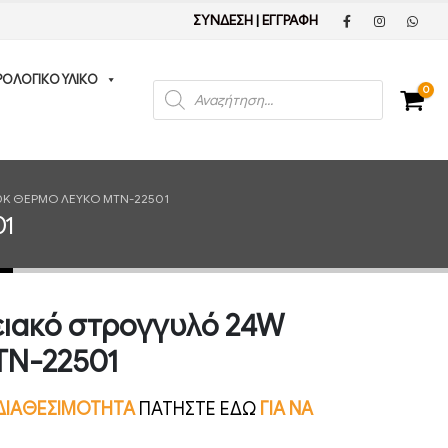
ΣΥΝΔΕΣΗ
|
ΕΓΓΡΑΦΗ
ΡΟΛΟΓΙΚΟ ΥΛΙΚΟ
Products
0
search
00K ΘΕΡΜΌ ΛΕΥΚΌ MTN-22501
01
νειακό στρογγυλό 24W
TN-22501
Ν ΔΙΑΘΕΣΙΜΟΤΗΤΑ
ΠΑΤΗΣΤΕ ΕΔΩ
ΓΙΑ ΝΑ