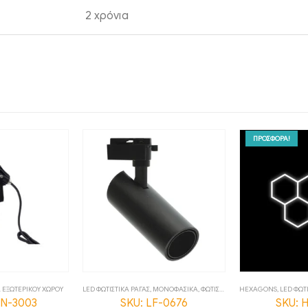
2 χρόνια
ΠΡΟΣΦΟΡΑ!
Α ΕΞΩΤΕΡΙΚΟΥ ΧΩΡΟΥ
LED ΦΩΤΙΣΤΙΚΑ ΡΑΓΑΣ
,
ΜΟΝΟΦΑΣΙΚΑ
,
ΦΩΤΙΣΤΙΚΑ
HEXAGONS
,
LED ΦΩΤ
TN-3003
SKU: LF-0676
SKU: 