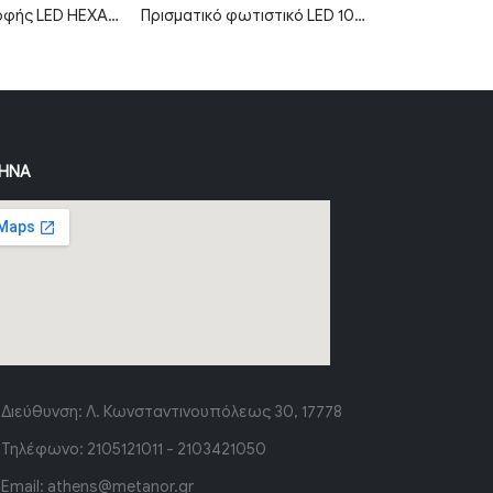
Φωτιστικό οροφής LED HEXAGON 5 192W 6500K με λευκό σώμα
Πρισματικό φωτιστικό LED 10W 2800K θερμό λευκό 30cm IP20 MTN-66731
ΉΝΑ
Διεύθυνση:
Λ. Κωνσταντινουπόλεως 30, 17778
Τηλέφωνο:
2105121011 - 2103421050
Email:
athens@metanor.gr