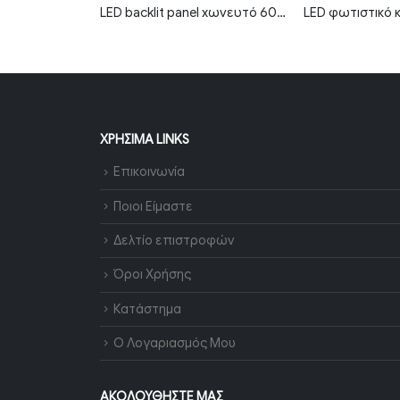
LED καμπάνα αδιάβροχη 50W φυσικό λευκό 4500K 90° MTN-82021
LED backlit panel χωνευτό 60×60 36W 6000K ψυχρό λευκό 120lm/W
ΧΡΉΣΙΜΑ LINKS
Επικοινωνία
Ποιοι Είμαστε
Δελτίο επιστροφών
Όροι Χρήσης
Κατάστημα
Ο Λογαριασμός Μου
ΑΚΟΛΟΥΘΉΣΤΕ ΜΑΣ