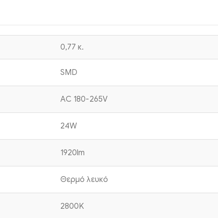
0,77 κ.
SMD
AC 180-265V
24W
1920lm
Θερμό λευκό
2800K