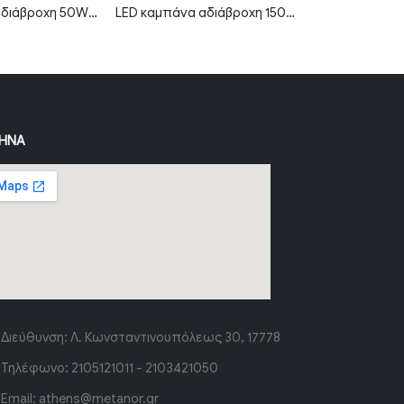
LED καμπάνα αδιάβροχη 150W ψυχρό λευκό 6000K 120° MTN-82151
Πρισματικό φωτιστικό LED 10W 2800K θερμό λευκό 30cm IP20 MTN-66731
ΉΝΑ
Διεύθυνση:
Λ. Κωνσταντινουπόλεως 30, 17778
Τηλέφωνο:
2105121011 - 2103421050
Email:
athens@metanor.gr