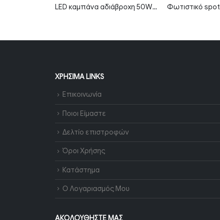
LED καμπάνα αδιάβροχη 50W ψυχρό λευκό 6000K 90° MTN-82011
Φωτιστικό spot επιφανειακό 2xGU10 τετράγωνο με μαύρο σώμα
ΧΡΉΣΙΜΑ LINKS
Επικοινωνία
Ποιοι Είμαστε
Δελτίο επιστροφών
Όροι Χρήσης
Κατάστημα
Ο Λογαριασμός Μου
ΑΚΟΛΟΥΘΉΣΤΕ ΜΑΣ