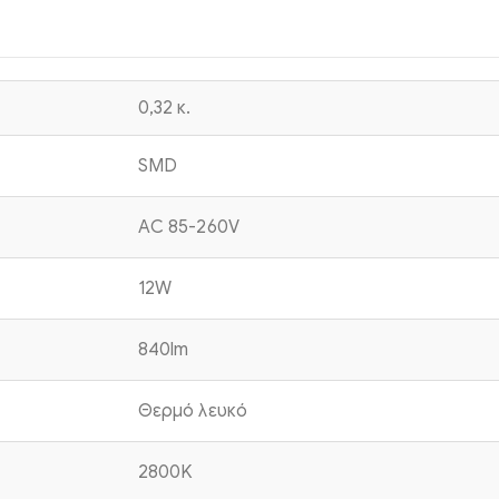
0,32 κ.
SMD
AC 85-260V
12W
840lm
Θερμό λευκό
2800K