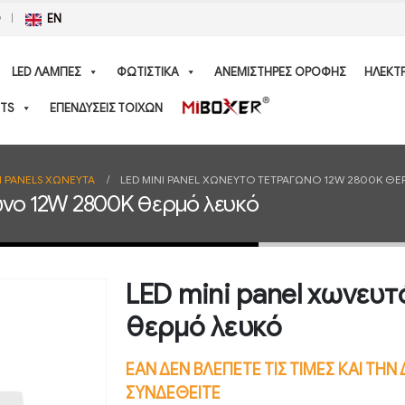
Ο
EN
LED ΛΑΜΠΕΣ
ΦΩΤΙΣΤΙΚΑ
ΑΝΕΜΙΣΤΗΡΕΣ ΟΡΟΦΗΣ
ΗΛΕΚΤ
TS
ΕΠΕΝΔΥΣΕΙΣ ΤΟΙΧΩΝ
I PANELS ΧΩΝΕΥΤΑ
LED MINI PANEL ΧΩΝΕΥΤΌ ΤΕΤΡΆΓΩΝΟ 12W 2800K Θ
ωνο 12W 2800K θερμό λευκό
LED mini panel χωνευ
θερμό λευκό
ΕΑΝ ΔΕΝ ΒΛΕΠΕΤΕ ΤΙΣ ΤΙΜΕΣ ΚΑΙ ΤΗ
ΣΥΝΔΕΘΕΙΤΕ