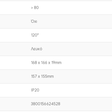
> 80
Όχι
120°
Λευκό
168 x 166 x 19mm
157 x 155mm
IP20
3800156624528