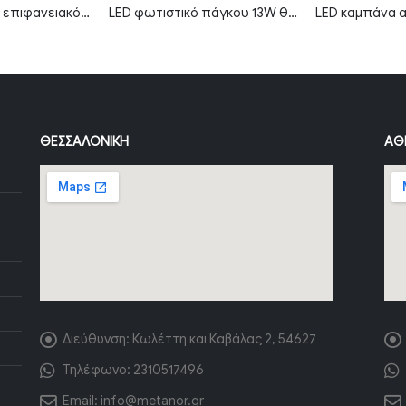
LED φωτιστικό πάγκου 13W θερμό λευκό 3000K με διακόπτη 120cm MTN-55991
LED καμπάνα αδιάβροχη 50W ψυχρό λευκό 6000K 120° MTN-82111
ΘΕΣΣΑΛΟΝΊΚΗ
ΑΘ
Διεύθυνση:
Κωλέττη και Καβάλας 2, 54627
Τηλέφωνο:
2310517496
Email:
info@metanor.gr