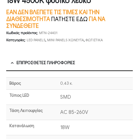
18W 4500K φυσικό λευκό
ΕΑΝ ΔΕΝ ΒΛΕΠΕΤΕ ΤΙΣ ΤΙΜΕΣ ΚΑΙ ΤΗΝ
ΔΙΑΘΕΣΙΜΟΤΗΤΑ
ΠΑΤΗΣΤΕ ΕΔΩ
ΓΙΑ ΝΑ
ΣΥΝΔΕΘΕΙΤΕ
Κωδικός προϊόντος:
MTN-24401
Κατηγορίες:
LED PANELS
,
MINI PANELS ΧΩΝΕΥΤΑ
,
ΦΩΤΙΣΤΙΚΑ
ΕΠΙΠΡΌΣΘΕΤΕΣ ΠΛΗΡΟΦΟΡΊΕΣ
Βάρος
0,43 κ.
Τύπος LED
SMD
Τάση Λειτουργίας
AC 85-260V
Κατανάλωση
18W