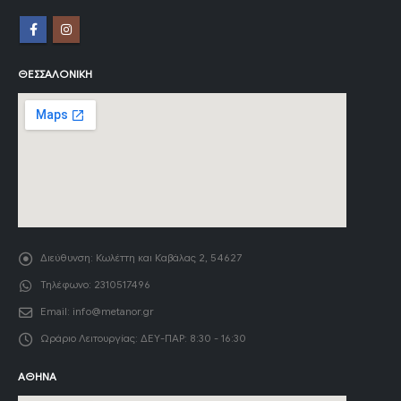
ΘΕΣΣΑΛΟΝΊΚΗ
Διεύθυνση:
Κωλέττη και Καβάλας 2, 54627
Τηλέφωνο:
2310517496
Email:
info@metanor.gr
Ωράριο Λειτουργίας:
ΔΕΥ-ΠΑΡ: 8:30 - 16:30
ΑΘΉΝΑ