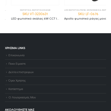
,
ΦΩΤΙΣΤΙΚΑ
ΦΩΤΙΣΤΙΚΑ
,
ΦΩΤΙΣΤΙΚΑ ΣΚΑΛΑΣ
LED ΦΩΤΙΣΤΙΚΑ ΡΑΓΑΣ
,
ΜΟΝΟΦΑΣΙΚΑ
,
ΦΩΤΙΣΤΙΚΑ
SKU: VT-3230631
SKU: LF-0676
LED φωτιστικό σκάλας 6W CCT IP65 ανθρακί
Apollo φωτιστικό ράγας μονοφασικό LED COB 30W 4000Κ με μαύρο σώμα
ΧΡΉΣΙΜΑ LINKS
Επικοινωνία
Ποιοι Είμαστε
Δελτίο επιστροφών
Όροι Χρήσης
Κατάστημα
Ο Λογαριασμός Μου
ΑΚΟΛΟΥΘΉΣΤΕ ΜΑΣ