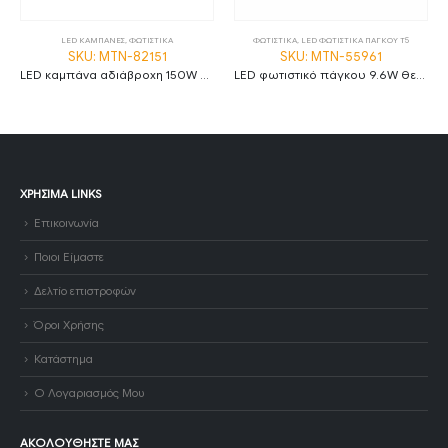
LED ΚΑΜΠΑΝΕΣ
,
ΦΩΤΙΣΤΙΚΑ
ΦΩΤΙΣΤΙΚΑ
,
LED ΦΩΤΙΣΤΙΚΑ ΠΑΓΚΟΥ T5
SKU: MTN-82151
SKU: MTN-55961
LED καμπάνα αδιάβροχη 150W ψυχρό λευκό 6000K 120° MTN-82151
LED φωτιστικό πάγκου 9.6W θερμό λευκό 3000K με διακόπτη 90cm MTN-55961
ΧΡΉΣΙΜΑ LINKS
Επικοινωνία
Ποιοι Είμαστε
Δελτίο επιστροφών
Όροι Χρήσης
Κατάστημα
Ο Λογαριασμός Μου
ΑΚΟΛΟΥΘΉΣΤΕ ΜΑΣ