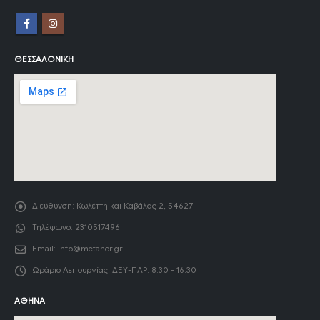
ΘΕΣΣΑΛΟΝΊΚΗ
Διεύθυνση:
Κωλέττη και Καβάλας 2, 54627
Τηλέφωνο:
2310517496
Email:
info@metanor.gr
Ωράριο Λειτουργίας:
ΔΕΥ-ΠΑΡ: 8:30 - 16:30
ΑΘΉΝΑ