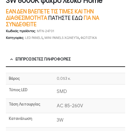
3W 6000K ψυχρό λευκό Home
ΕΑΝ ΔΕΝ ΒΛΕΠΕΤΕ ΤΙΣ ΤΙΜΕΣ ΚΑΙ ΤΗΝ
ΔΙΑΘΕΣΙΜΟΤΗΤΑ
ΠΑΤΗΣΤΕ ΕΔΩ
ΓΙΑ ΝΑ
ΣΥΝΔΕΘΕΙΤΕ
Κωδικός προϊόντος:
MTN-24701
Κατηγορίες:
LED PANELS
,
MINI PANELS ΧΩΝΕΥΤΑ
,
ΦΩΤΙΣΤΙΚΑ
ΕΠΙΠΡΌΣΘΕΤΕΣ ΠΛΗΡΟΦΟΡΊΕΣ
Βάρος
0,053 κ.
Τύπος LED
SMD
Τάση Λειτουργίας
AC 85-260V
Κατανάλωση
3W