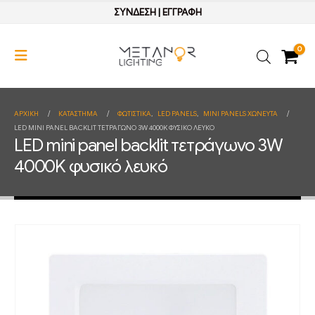
ΣΥΝΔΕΣΗ
|
ΕΓΓΡΑΦΗ
0
ΑΡΧΙΚΉ
ΚΑΤΆΣΤΗΜΑ
ΦΩΤΙΣΤΙΚΑ
,
LED PANELS
,
MINI PANELS ΧΩΝΕΥΤΑ
LED MINI PANEL BACKLIT ΤΕΤΡΆΓΩΝΟ 3W 4000K ΦΥΣΙΚΌ ΛΕΥΚΌ
LED mini panel backlit τετράγωνο 3W
4000K φυσικό λευκό