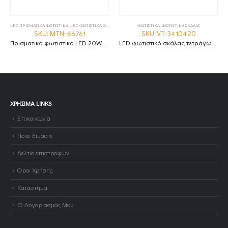
LED ΠΡΙΣΜΑΤΙΚΑ ΦΩΤΙΣΤΙΚΑ
,
LED ΦΩΤΙΣΤΙΚΑ ΟΡΟΦΗΣ
,
ΦΩΤΙΣΤΙΚΑ
ΦΩΤΙΣΤΙΚΑ
,
ΦΩΤΙΣΤΙΚΑ ΣΚΑΛΑΣ
SKU: MTN-66761
SKU: VT-3410420
Πρισματικό φωτιστικό LED 20W 2800K θερμό λευκό 60cm IP20 MTN-66761
LED φωτιστικό σκάλας τετράγωνο 3W 3000K θερμό λευκό με μαύρο σώμα IP65
ΧΡΉΣΙΜΑ LINKS
Επικοινωνία
Ποιοι Είμαστε
Δελτίο επιστροφών
Όροι Χρήσης
Κατάστημα
Ο Λογαριασμός Μου