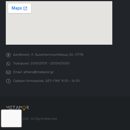
Διεύθυνση:
Λ. Κωνσταντινουπόλεως 30, 17778
Τηλέφωνο:
2105121011 - 2103421050
Email:
athens@metanor.gr
Ωράριο Λειτουργίας:
ΔΕΥ-ΠΑΡ: 8:30 - 16:30
© Copyright 2025. All Rights Reserved.