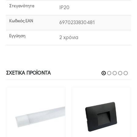
Στεγανότητα
IP20
Κωδικός EAN
6970233830481
Εγγύηση
2 χρόνια
ΣΧΕΤΙΚΆ ΠΡΟΪΌΝΤΑ