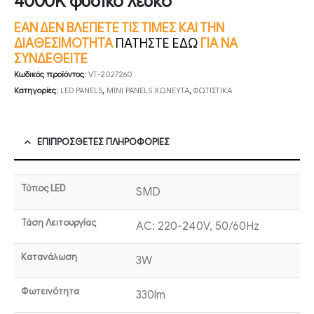
4000K φυσικό λευκό
ΕΑΝ ΔΕΝ ΒΛΕΠΕΤΕ ΤΙΣ ΤΙΜΕΣ ΚΑΙ ΤΗΝ
ΔΙΑΘΕΣΙΜΟΤΗΤΑ
ΠΑΤΗΣΤΕ ΕΔΩ
ΓΙΑ ΝΑ
ΣΥΝΔΕΘΕΙΤΕ
Κωδικός προϊόντος:
VT-2027260
Κατηγορίες:
LED PANELS
,
MINI PANELS ΧΩΝΕΥΤΑ
,
ΦΩΤΙΣΤΙΚΑ
ΕΠΙΠΡΌΣΘΕΤΕΣ ΠΛΗΡΟΦΟΡΊΕΣ
Τύπος LED
SMD
Τάση Λειτουργίας
AC: 220-240V, 50/60Hz
Κατανάλωση
3W
Φωτεινότητα
330lm