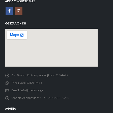
ΑΚΟΛΟΥΘΉΣΤΕ ΜΑΣ
ΘΕΣΣΑΛΟΝΊΚΗ
Διεύθυνση:
Κωλέττη και Καβάλας 2, 54627
Τηλέφωνο:
2310517496
Email:
info@metanor.gr
Ωράριο Λειτουργίας:
ΔΕΥ-ΠΑΡ: 8:30 - 16:30
ΑΘΉΝΑ