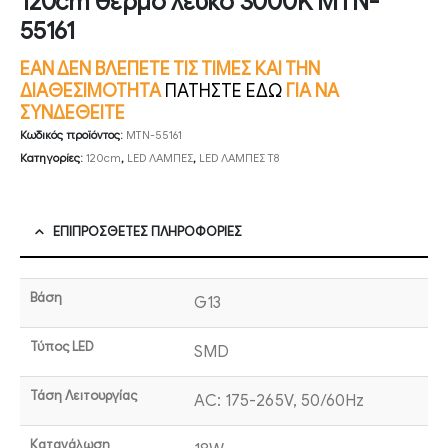
120cm θερμό λευκό 3000K MTN-
55161
ΕΑΝ ΔΕΝ ΒΛΕΠΕΤΕ ΤΙΣ ΤΙΜΕΣ ΚΑΙ ΤΗΝ
ΔΙΑΘΕΣΙΜΟΤΗΤΑ
ΠΑΤΗΣΤΕ ΕΔΩ
ΓΙΑ ΝΑ
ΣΥΝΔΕΘΕΙΤΕ
Κωδικός προϊόντος:
MTN-55161
Κατηγορίες:
120cm
,
LED ΛΑΜΠΕΣ
,
LED ΛΑΜΠΕΣ Τ8
ΕΠΙΠΡΌΣΘΕΤΕΣ ΠΛΗΡΟΦΟΡΊΕΣ
Βάση
G13
Τύπος LED
SMD
Τάση Λειτουργίας
AC: 175-265V, 50/60Hz
Κατανάλωση