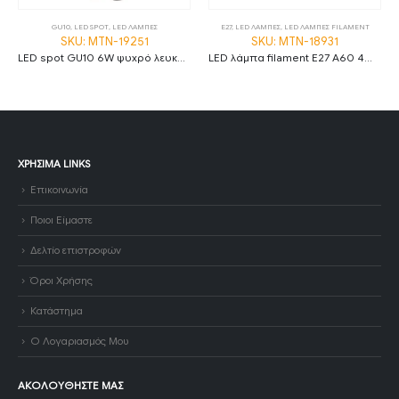
GU10
,
LED SPOT
,
LED ΛΑΜΠΕΣ
E27
,
LED ΛΑΜΠΕΣ
,
LED ΛΑΜΠΕΣ FILAMENT
SKU: MTN-19251
SKU: MTN-18931
LED spot GU10 6W ψυχρό λευκό 6000K 120° dimmable
LED λάμπα filament E27 A60 4W 2700K θερμό λευκό amber και διάφανο
ΧΡΉΣΙΜΑ LINKS
Επικοινωνία
Ποιοι Είμαστε
Δελτίο επιστροφών
Όροι Χρήσης
Κατάστημα
Ο Λογαριασμός Μου
ΑΚΟΛΟΥΘΉΣΤΕ ΜΑΣ