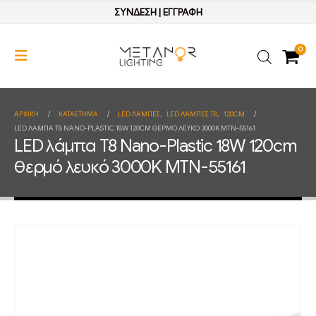
ΣΥΝΔΕΣΗ
|
ΕΓΓΡΑΦΗ
0
ΑΡΧΙΚΉ
ΚΑΤΆΣΤΗΜΑ
LED ΛΑΜΠΕΣ
,
LED ΛΑΜΠΕΣ Τ8
,
120CM
LED ΛΆΜΠΑ T8 NANO-PLASTIC 18W 120CM ΘΕΡΜΌ ΛΕΥΚΌ 3000K MTN-55161
LED λάμπα T8 Nano-Plastic 18W 120cm
θερμό λευκό 3000K MTN-55161