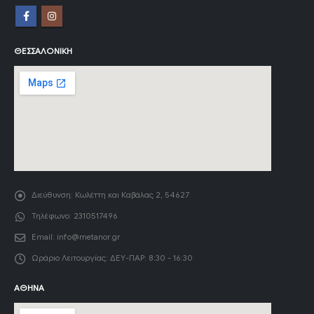
ΘΕΣΣΑΛΟΝΊΚΗ
Διεύθυνση:
Κωλέττη και Καβάλας 2, 54627
Τηλέφωνο:
2310517496
Email:
info@metanor.gr
Ωράριο Λειτουργίας:
ΔΕΥ-ΠΑΡ: 8:30 - 16:30
ΑΘΉΝΑ