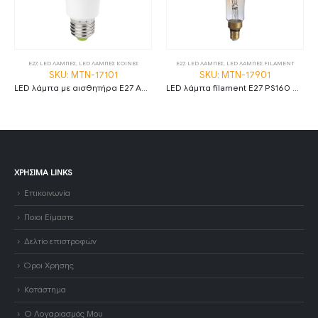
E27
,
LED ΛΑΜΠΕΣ
,
LED ΛΑΜΠΕΣ ΚΟΙΝΕΣ
E27
,
LED ΛΑΜΠΕΣ
,
LED ΛΑΜΠΕΣ FILAMENT
SKU: MTN-17101
SKU: MTN-17901
LED λάμπα με αισθητήρα E27 A60 7W 6000K ψυχρό λευκό
LED λάμπα filament E27 PS160 8W 1800K θερμό λευκό amber dimmable
ΧΡΉΣΙΜΑ LINKS
Επικοινωνία
Ποιοι Είμαστε
Δελτίο επιστροφών
Όροι Χρήσης
Κατάστημα
Ο Λογαριασμός Μου