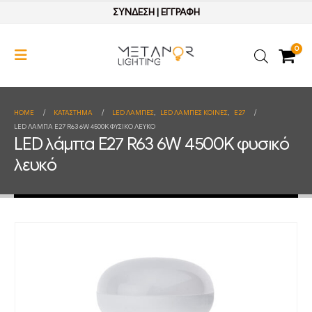
ΣΥΝΔΕΣΗ
|
ΕΓΓΡΑΦΗ
0
HOME
ΚΑΤΆΣΤΗΜΑ
LED ΛΑΜΠΕΣ
,
LED ΛΑΜΠΕΣ ΚΟΙΝΕΣ
,
E27
LED ΛΆΜΠΑ E27 R63 6W 4500K ΦΥΣΙΚΌ ΛΕΥΚΌ
LED λάμπα E27 R63 6W 4500K φυσικό
λευκό