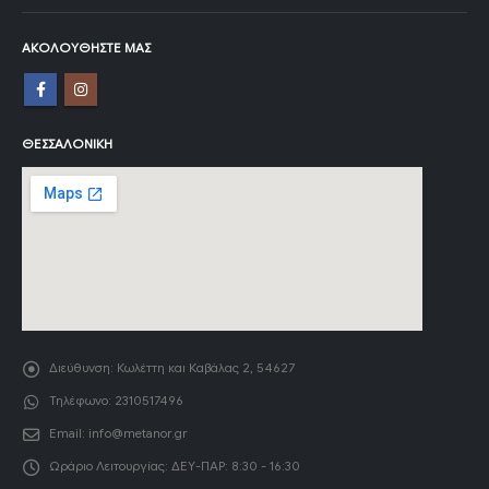
ΑΚΟΛΟΥΘΉΣΤΕ ΜΑΣ
ΘΕΣΣΑΛΟΝΊΚΗ
Διεύθυνση:
Κωλέττη και Καβάλας 2, 54627
Τηλέφωνο:
2310517496
Email:
info@metanor.gr
Ωράριο Λειτουργίας:
ΔΕΥ-ΠΑΡ: 8:30 - 16:30