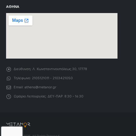
ΑΘΉΝΑ
Διεύθυνση:
Λ. Κωνσταντινουπόλεως 30, 17778
Τηλέφωνο:
2105121011 - 2103421050
Email:
athens@metanor.gr
Ωράριο Λειτουργίας:
ΔΕΥ-ΠΑΡ: 8:30 - 16:30