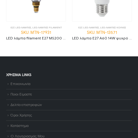
E27
,
LED ΛΑΜΠΕΣ
,
LED ΛΑΜΠΕΣ FILAMENT
E27
,
LED ΛΑΜΠΕΣ
,
LED ΛΑΜΠΕΣ ΚΟΙΝΕΣ
SKU: MTN-17931
SKU: MTN-13571
LED λάμπα filament E27 MS200 8W 1800K θερμό λευκό amber dimmable
LED λάμπα E27 A60 14W ψυχρό λευκό 6000K MTN-13571
ΧΡΉΣΙΜΑ LINKS
Επικοινωνία
Ποιοι Είμαστε
Δελτίο επιστροφών
Όροι Χρήσης
Κατάστημα
Ο Λογαριασμός Μου