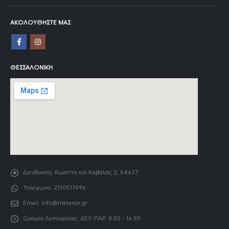
ΑΚΟΛΟΥΘΉΣΤΕ ΜΑΣ
ΘΕΣΣΑΛΟΝΊΚΗ
Διεύθυνση:
Κωλέττη και Καβάλας 2, 54627
Τηλέφωνο:
2310517496
Email:
info@metanor.gr
Ωράριο Λειτουργίας:
ΔΕΥ-ΠΑΡ: 8:30 - 16:30