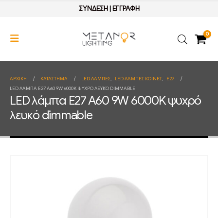
ΣΥΝΔΕΣΗ
|
ΕΓΓΡΑΦΗ
0
ΑΡΧΙΚΉ
ΚΑΤΆΣΤΗΜΑ
LED ΛΑΜΠΕΣ
,
LED ΛΑΜΠΕΣ ΚΟΙΝΕΣ
,
E27
LED ΛΆΜΠΑ E27 A60 9W 6000K ΨΥΧΡΌ ΛΕΥΚΌ DIMMABLE
LED λάμπα E27 A60 9W 6000K ψυχρό
λευκό dimmable