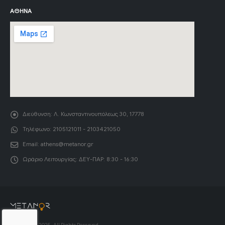
ΑΘΉΝΑ
Διεύθυνση:
Λ. Κωνσταντινουπόλεως 30, 17778
Τηλέφωνο:
2105121011 - 2103421050
Email:
athens@metanor.gr
Ωράριο Λειτουργίας:
ΔΕΥ-ΠΑΡ: 8:30 - 16:30