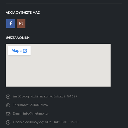
ΑΚΟΛΟΥΘΉΣΤΕ ΜΑΣ
ΘΕΣΣΑΛΟΝΊΚΗ
Διεύθυνση:
Κωλέττη και Καβάλας 2, 54627
Τηλέφωνο:
2310517496
Email:
info@metanor.gr
Ωράριο Λειτουργίας:
ΔΕΥ-ΠΑΡ: 8:30 - 16:30