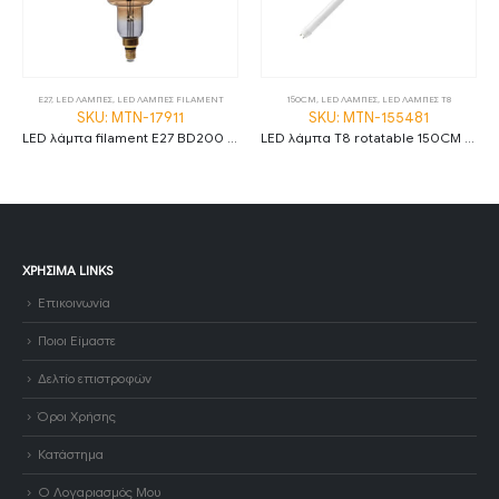
E27
,
LED ΛΑΜΠΕΣ
,
LED ΛΑΜΠΕΣ FILAMENT
150CM
,
LED ΛΑΜΠΕΣ
,
LED ΛΑΜΠΕΣ Τ8
SKU: MTN-17911
SKU: MTN-155481
LED λάμπα filament E27 BD200 8W 1800K θερμό λευκό amber dimmable
LED λάμπα T8 rotatable 150CM 22W 3000K φυσικό λευκό high lumen
ΧΡΉΣΙΜΑ LINKS
Επικοινωνία
Ποιοι Είμαστε
Δελτίο επιστροφών
Όροι Χρήσης
Κατάστημα
Ο Λογαριασμός Μου