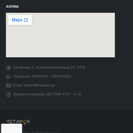
ΑΘΉΝΑ
Διεύθυνση:
Λ. Κωνσταντινουπόλεως 30, 17778
Τηλέφωνο:
2105121011 - 2103421050
Email:
athens@metanor.gr
Ωράριο Λειτουργίας:
ΔΕΥ-ΠΑΡ: 8:30 - 16:30