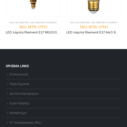
E27
,
LED ΛΑΜΠΕΣ
,
LED ΛΑΜΠΕΣ FILAMENT
E27
,
LED ΛΑΜΠΕΣ
,
LED ΛΑΜΠΕΣ FILAMENT
SKU: MTN-17931
SKU: MTN-17961
LED λάμπα filament E27 MS200 8W 1800K θερμό λευκό amber dimmable
LED λάμπα filament E27 A60 8W 2500K θερμό λευκό amber
ΧΡΉΣΙΜΑ LINKS
Επικοινωνία
Ποιοι Είμαστε
Δελτίο επιστροφών
Όροι Χρήσης
Κατάστημα
Ο Λογαριασμός Μου