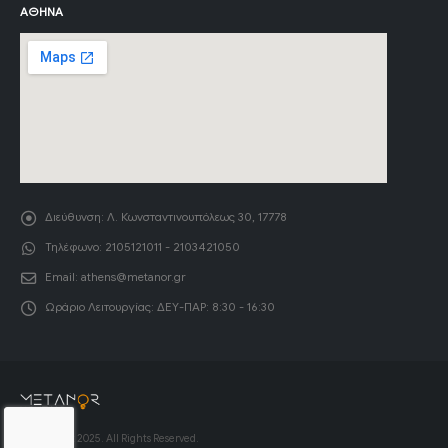
ΑΘΉΝΑ
Διεύθυνση:
Λ. Κωνσταντινουπόλεως 30, 17778
Τηλέφωνο:
2105121011 - 2103421050
Email:
athens@metanor.gr
Ωράριο Λειτουργίας:
ΔΕΥ-ΠΑΡ: 8:30 - 16:30
© Copyright 2025. All Rights Reserved.