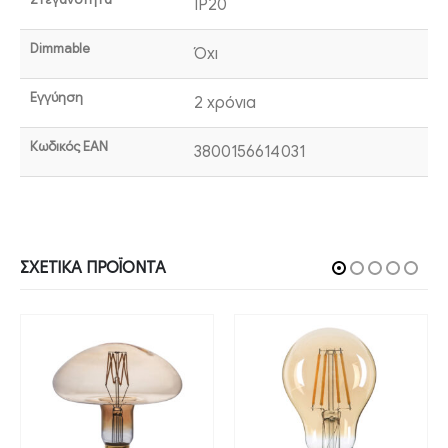
IP20
Dimmable
Όχι
Εγγύηση
2 χρόνια
Κωδικός EAN
3800156614031
ΣΧΕΤΙΚΆ ΠΡΟΪΌΝΤΑ