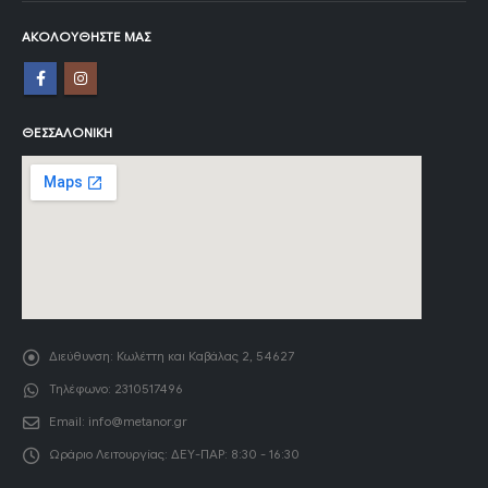
ΑΚΟΛΟΥΘΉΣΤΕ ΜΑΣ
ΘΕΣΣΑΛΟΝΊΚΗ
Διεύθυνση:
Κωλέττη και Καβάλας 2, 54627
Τηλέφωνο:
2310517496
Email:
info@metanor.gr
Ωράριο Λειτουργίας:
ΔΕΥ-ΠΑΡ: 8:30 - 16:30