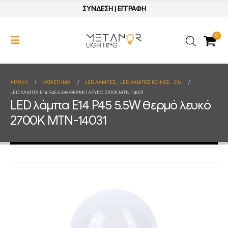
ΣΥΝΔΕΣΗ
|
ΕΓΓΡΑΦΗ
0
ΑΡΧΙΚΉ
ΚΑΤΆΣΤΗΜΑ
LED ΛΑΜΠΕΣ
,
LED ΛΑΜΠΕΣ ΚΟΙΝΕΣ
,
E14
LED ΛΆΜΠΑ E14 P45 5.5W ΘΕΡΜΌ ΛΕΥΚΌ 2700K MTN-14031
LED λάμπα E14 P45 5.5W θερμό λευκό
2700K MTN-14031