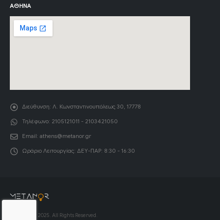
ΑΘΉΝΑ
Διεύθυνση:
Λ. Κωνσταντινουπόλεως 30, 17778
Τηλέφωνο:
2105121011 - 2103421050
Email:
athens@metanor.gr
Ωράριο Λειτουργίας:
ΔΕΥ-ΠΑΡ: 8:30 - 16:30
© Copyright 2025. All Rights Reserved.