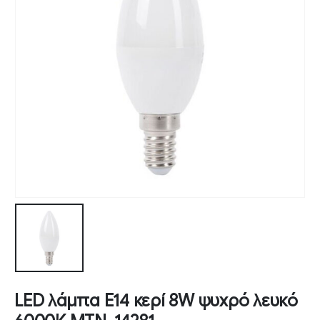
LED λάμπα E14 κερί 8W ψυχρό λευκό