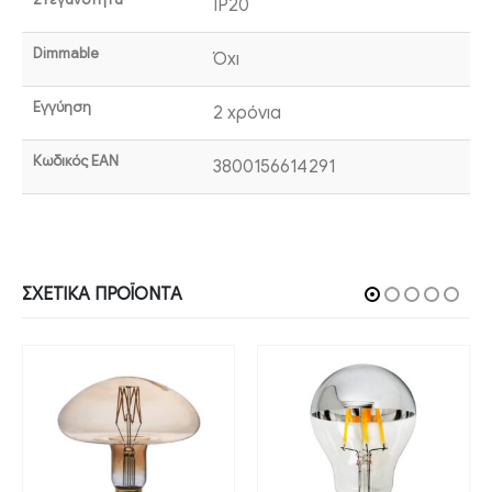
IP20
Dimmable
Όχι
Εγγύηση
2 χρόνια
Κωδικός EAN
3800156614291
ΣΧΕΤΙΚΆ ΠΡΟΪΌΝΤΑ