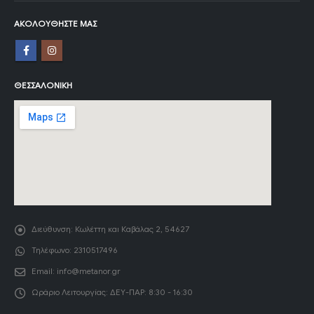
ΑΚΟΛΟΥΘΉΣΤΕ ΜΑΣ
ΘΕΣΣΑΛΟΝΊΚΗ
Διεύθυνση:
Κωλέττη και Καβάλας 2, 54627
Τηλέφωνο:
2310517496
Email:
info@metanor.gr
Ωράριο Λειτουργίας:
ΔΕΥ-ΠΑΡ: 8:30 - 16:30