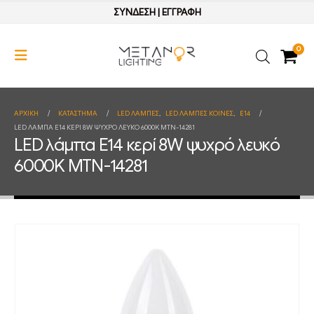
ΣΥΝΔΕΣΗ
|
ΕΓΓΡΑΦΗ
0
ΑΡΧΙΚΉ
ΚΑΤΆΣΤΗΜΑ
LED ΛΑΜΠΕΣ
,
LED ΛΑΜΠΕΣ ΚΟΙΝΕΣ
,
E14
LED ΛΆΜΠΑ E14 ΚΕΡΊ 8W ΨΥΧΡΌ ΛΕΥΚΌ 6000K MTN-14281
LED λάμπα E14 κερί 8W ψυχρό λευκό
6000K MTN-14281