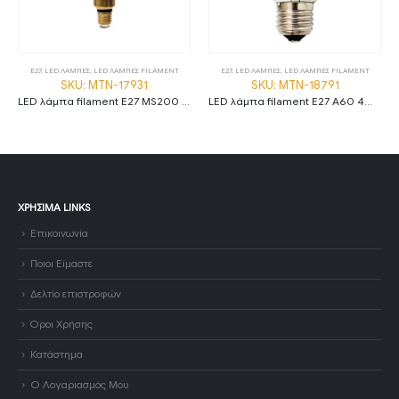
E27
,
LED ΛΑΜΠΕΣ
,
LED ΛΑΜΠΕΣ FILAMENT
E27
,
LED ΛΑΜΠΕΣ
,
LED ΛΑΜΠΕΣ FILAMENT
SKU: MTN-17931
SKU: MTN-18791
LED λάμπα filament E27 MS200 8W 1800K θερμό λευκό amber dimmable
LED λάμπα filament E27 A60 4W 2700K θερμό λευκό ασημί και διάφανο
ΧΡΉΣΙΜΑ LINKS
Επικοινωνία
Ποιοι Είμαστε
Δελτίο επιστροφών
Όροι Χρήσης
Κατάστημα
Ο Λογαριασμός Μου