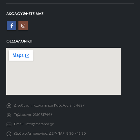
ΑΚΟΛΟΥΘΉΣΤΕ ΜΑΣ
ΘΕΣΣΑΛΟΝΊΚΗ
Διεύθυνση:
Κωλέττη και Καβάλας 2, 54627
Τηλέφωνο:
2310517496
Email:
info@metanor.gr
Ωράριο Λειτουργίας:
ΔΕΥ-ΠΑΡ: 8:30 - 16:30