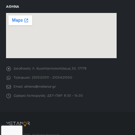
ΑΘΉΝΑ
Διεύθυνση:
Λ. Κωνσταντινουπόλεως 30, 17778
Τηλέφωνο:
2105121011 - 2103421050
Email:
athens@metanor.gr
Ωράριο Λειτουργίας:
ΔΕΥ-ΠΑΡ: 8:30 - 16:30