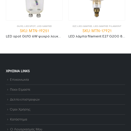
GU10
,
LED SPOT
,
LED ΛΑΜΠΕΣ
E27
,
LED ΛΑΜΠΕΣ
,
LED ΛΑΜΠΕΣ FILAMENT
SKU: MTN-19251
SKU: MTN-17921
LED spot GU10 6W ψυχρό λευκό 6000K 120° dimmable
LED λάμπα filament E27 G200 8W 1800K θερμό λευκό amber dimmable
ΧΡΉΣΙΜΑ LINKS
Επικοινωνία
Ποιοι Είμαστε
Δελτίο επιστροφών
Όροι Χρήσης
Κατάστημα
Ο Λογαριασμός Μου