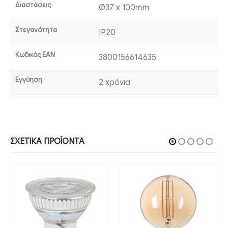
Διαστάσεις
Ø37 x 100mm
Στεγανότητα
IP20
Κωδικός EAN
3800156614635
Εγγύηση
2 χρόνια
ΣΧΕΤΙΚΆ ΠΡΟΪΌΝΤΑ