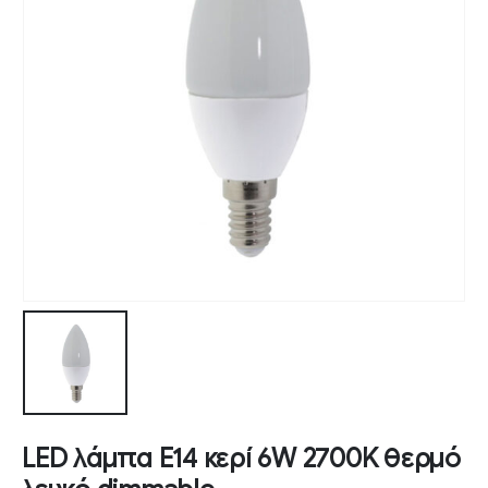
LED λάμπα E14 κερί 6W 2700K θερμό